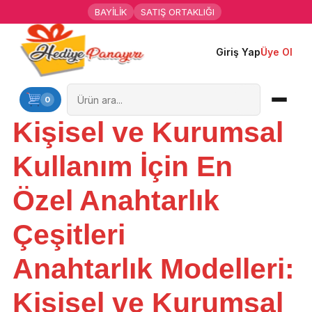
BAYİLİK
SATIŞ ORTAKLIĞI
Giriş Yap
Üye Ol
Ana Sayfa
Kişiye Özel Hediyeler
0
Kişisel ve Kurumsal
Hediyen Kime
Kullanım İçin En
Mesleklere Özel Hediyeler
Özel Anahtarlık
Özel Günler
Çeşitleri
Öğrenci Motivasyon Hediyeleri
Anahtarlık Modelleri:
Yaka Rozeti
Kişisel ve Kurumsal
Farklı Hediyeler