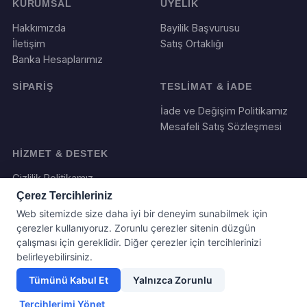
KURUMSAL
ÜYELİK
Hakkımızda
Bayilik Başvurusu
İletişim
Satış Ortaklığı
Banka Hesaplarımız
SİPARİŞ
TESLİMAT & İADE
İade ve Değişim Politikamız
Mesafeli Satış Sözleşmesi
HİZMET & DESTEK
Gizlilik Politikamız
Çerez Tercihleriniz
Web sitemizde size daha iyi bir deneyim sunabilmek için
çerezler kullanıyoruz. Zorunlu çerezler sitenin düzgün
çalışması için gereklidir. Diğer çerezler için tercihlerinizi
belirleyebilirsiniz.
Tümünü Kabul Et
Yalnızca Zorunlu
Yazılım ve Tasarım : Webboll. Tum haklari saklidir.
Tercihlerimi Yönet
© 2026 Hediye Panayırı Tum haklari saklidir.