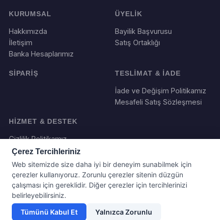
KURUMSAL
ÜYELİK
Hakkımızda
Bayilik Başvurusu
İletişim
Satış Ortaklığı
Banka Hesaplarımız
SİPARİŞ
TESLİMAT & İADE
İade ve Değişim Politikamız
Mesafeli Satış Sözleşmesi
HİZMET & DESTEK
Gizlilik Politikamız
Çerez Tercihleriniz
Web sitemizde size daha iyi bir deneyim sunabilmek için
çerezler kullanıyoruz. Zorunlu çerezler sitenin düzgün
çalışması için gereklidir. Diğer çerezler için tercihlerinizi
belirleyebilirsiniz.
Tümünü Kabul Et
Yalnızca Zorunlu
Yazılım ve Tasarım : Webboll. Tum haklari saklidir.