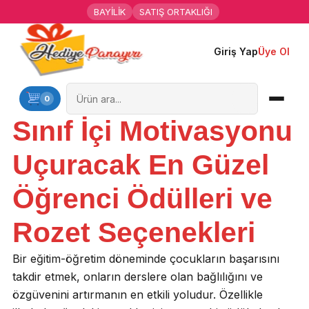
BAYİLİK
SATIŞ ORTAKLIĞI
Giriş Yap
Üye Ol
Ana Sayfa
Kişiye Özel Hediyeler
0
Sınıf İçi Motivasyonu
Hediyen Kime
Uçuracak En Güzel
Mesleklere Özel Hediyeler
Öğrenci Ödülleri ve
Özel Günler
Rozet Seçenekleri
Öğrenci Motivasyon Hediyeleri
Bir eğitim-öğretim döneminde çocukların başarısını
Yaka Rozeti
takdir etmek, onların derslere olan bağlılığını ve
özgüvenini artırmanın en etkili yoludur. Özellikle
Farklı Hediyeler