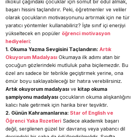
ilkokul çağındaki çocuklar için somut bir ödül almak,
başarı hissini taçlandırır. Peki, öğretmenler ve veliler
olarak çocukların motivasyonunu artırmak için ne tür
yaratıcı yöntemler kullanabiliriz? İşte sınıf içi enerjiyi
yükseltecek en popüler
öğrenci motivasyon
hediyeleri
:
1. Okuma Yazma Sevgisini Taçlandırın:
Artık
Okuyorum Madalyası
Okumaya ilk adımı atan bir
çocuğun gözlerindeki mutluluk paha biçilemezdir. Bu
özel anı sadece bir tebrikle geçiştirmek yerine, ona
ömür boyu saklayabileceği bir hatıra verebilirsiniz.
Artık okuyorum madalyası
ve
kitap okuma
şampiyonu madalyası
çocukların okuma alışkanlığını
kalıcı hale getirmek için harika birer teşviktir.
2. Günün Kahramanlarına:
Star of English ve
Öğrenci Yaka Rozetleri
Sadece akademik başarı
değil, sergilenen güzel bir davranış veya yabancı dil
dersindeki bir çaba da ödüllendirilmelidir. Sınıfta