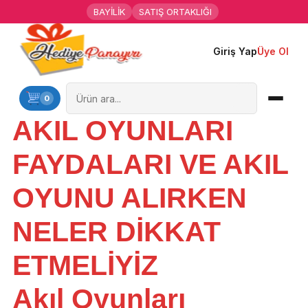
BAYİLİK
SATIŞ ORTAKLIĞI
Giriş Yap
Üye Ol
Ana Sayfa
Kişiye Özel Hediyeler
0
AKIL OYUNLARI
Hediyen Kime
FAYDALARI VE AKIL
Mesleklere Özel Hediyeler
OYUNU ALIRKEN
Özel Günler
NELER DİKKAT
Öğrenci Motivasyon Hediyeleri
ETMELİYİZ
Yaka Rozeti
Akıl Oyunları
Farklı Hediyeler