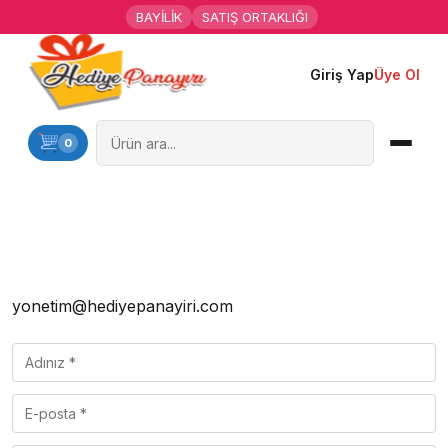
BAYİLİK
SATIŞ ORTAKLIĞI
Giriş Yap
Üye Ol
Ana Sayfa
Kişiye Özel Hediyeler
0
Hediyen Kime
Mesleklere Özel Hediyeler
Özel Günler
yonetim@hediyepanayiri.com
Öğrenci Motivasyon Hediyeleri
Yaka Rozeti
Farklı Hediyeler