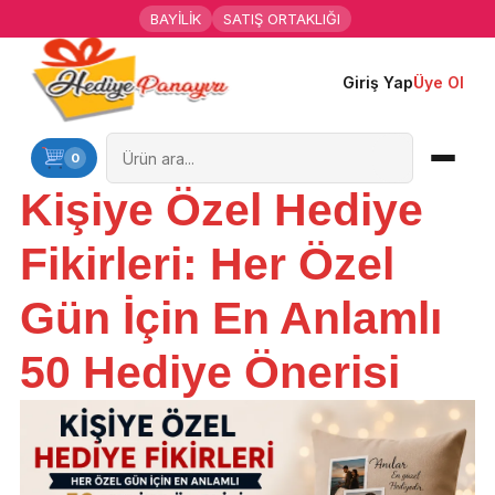
BAYİLİK
SATIŞ ORTAKLIĞI
Giriş Yap
Üye Ol
Ana Sayfa
Kişiye Özel Hediyeler
0
Kişiye Özel Hediye
Hediyen Kime
Fikirleri: Her Özel
Mesleklere Özel Hediyeler
Gün İçin En Anlamlı
Özel Günler
50 Hediye Önerisi
Öğrenci Motivasyon Hediyeleri
Yaka Rozeti
Farklı Hediyeler