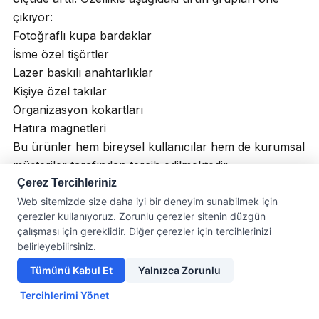
çıkıyor:
Fotoğraflı kupa bardaklar
İsme özel tişörtler
Lazer baskılı anahtarlıklar
Kişiye özel takılar
Organizasyon kokartları
Hatıra magnetleri
Bu ürünler hem bireysel kullanıcılar hem de kurumsal
müşteriler tarafından tercih edilmektedir.
Hediye Panayırı’nda
Çerez Tercihleriniz
Web sitemizde size daha iyi bir deneyim sunabilmek için
çerezler kullanıyoruz. Zorunlu çerezler sitenin düzgün
Sizi Neler Bekliyor?
çalışması için gereklidir. Diğer çerezler için tercihlerinizi
belirleyebilirsiniz.
Hediye Panayırı, farklı yaş gruplarına ve özel günlere
Tümünü Kabul Et
Yalnızca Zorunlu
uygun geniş bir kişiye özel ürün koleksiyonu
sunmaktadır.
Tercihlerimi Yönet
Öne çıkan kategoriler: