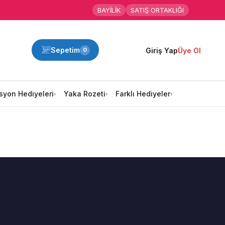
BAYİLİK
SATIŞ ORTAKLIĞI
Sepetim
Giriş Yap
Üye Ol
0
syon Hediyeleri
Yaka Rozeti
Farklı Hediyeler