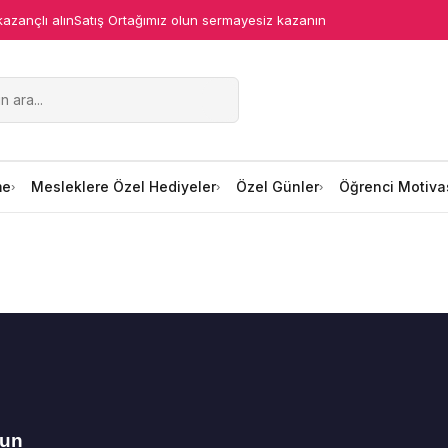
kazançlı alın
Satış Ortağımız olun sermayesiz kazanın
me
Mesleklere Özel Hediyeler
Özel Günler
Öğrenci Motiva
lun