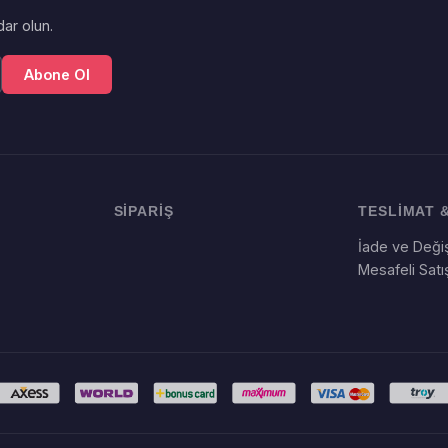
ar olun.
Abone Ol
SİPARİŞ
TESLİMAT &
İade ve Değiş
Mesafeli Sat