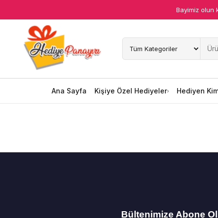
Bayimiz olun 
Ana Sayfa
Kişiye Özel Hediyeler
Hediyen Kime
Ana Sayfa
Kişiye Özel Hediyeler
Hediyen Ki
Mesleklere Özel Hediyeler
Özel Günler
Öğrenci Motivasyon Hediyeleri
Yaka Rozeti
Farklı Hediyeler
Bültenimize Abone O