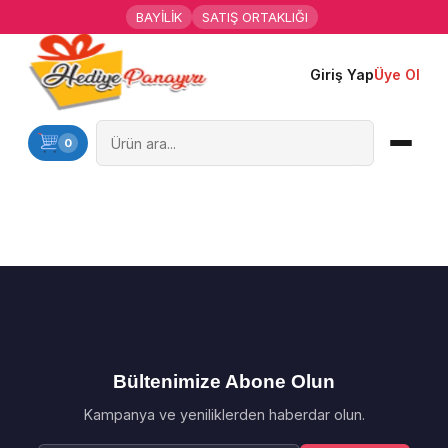
BAYİLİK
SATIŞ ORTAKLIĞI
Giriş Yap
Üye Ol
Ana Sayfa
Kişiye Özel Hediyeler
0
Hediyen Kime
Mesleklere Özel Hediyeler
Özel Günler
Öğrenci Motivasyon Hediyeleri
Bültenimize Abone Olun
Yaka Rozeti
Kampanya ve yeniliklerden haberdar olun.
Farklı Hediyeler