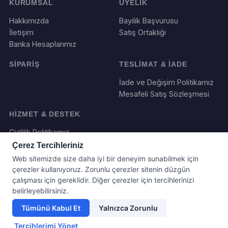
KURUMSAL
ÜYELİK
Hakkımızda
Bayilik Başvurusu
İletişim
Satış Ortaklığı
Banka Hesaplarımız
SİPARİŞ
TESLİMAT & İADE
İade ve Değişim Politikamız
Mesafeli Satış Sözleşmesi
HİZMET & DESTEK
Gizlilik Politikamız
Çerez Tercihleriniz
Web sitemizde size daha iyi bir deneyim sunabilmek için
çerezler kullanıyoruz. Zorunlu çerezler sitenin düzgün
çalışması için gereklidir. Diğer çerezler için tercihlerinizi
belirleyebilirsiniz.
Tümünü Kabul Et
Yalnızca Zorunlu
Yazılım ve Tasarım : Webboll. Tum haklari saklidir.
Tercihlerimi Yönet
© 2026 Hediye Panayırı Tum haklari saklidir.