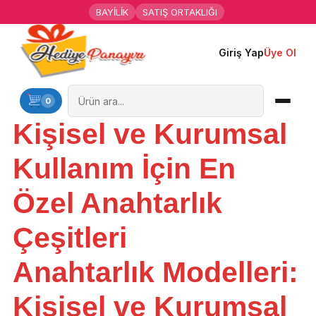
BAYİLİK
SATIŞ ORTAKLIĞI
Giriş Yap
Üye Ol
Ana Sayfa
Kişiye Özel Hediyeler
0
Kişisel ve Kurumsal
Hediyen Kime
Kullanım İçin En
Mesleklere Özel Hediyeler
Özel Anahtarlık
Özel Günler
Çeşitleri
Öğrenci Motivasyon Hediyeleri
Anahtarlık Modelleri:
Yaka Rozeti
Kişisel ve Kurumsal
Farklı Hediyeler