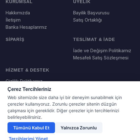
KURUMSAL
ÜYELİK
Hakkımızda
Bayilik Başvurusu
İletişim
Satış Ortaklığı
Banka Hesaplarımız
SİPARİŞ
TESLİMAT & İADE
İade ve Değişim Politikamız
Mesafeli Satış Sözleşmesi
HİZMET & DESTEK
Gizlilik Politikamız
Çerez Tercihleriniz
Web sitemizde size daha iyi bir deneyim sunabilmek için
çerezler kullanıyoruz. Zorunlu çerezler sitenin düzgün
çalışması için gereklidir. Diğer çerezler için tercihlerinizi
belirleyebilirsiniz.
Tümünü Kabul Et
Yalnızca Zorunlu
Yazılım ve Tasarım : Webboll. Tum haklari saklidir.
Tercihlerimi Yönet
© 2026 Hediye Panayırı Tum haklari saklidir.