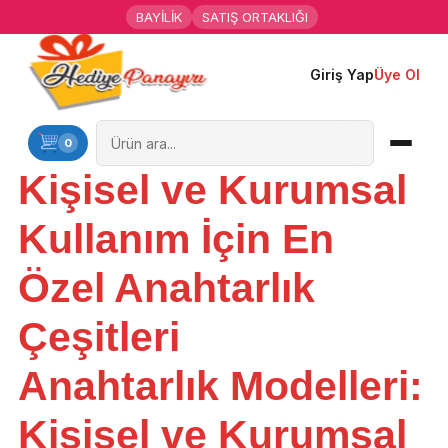
BAYİLİK
SATIŞ ORTAKLIĞI
Giriş Yap
Üye Ol
Ana Sayfa
Kişiye Özel Hediyeler
0
Kişisel ve Kurumsal
Hediyen Kime
Kullanım İçin En
Mesleklere Özel Hediyeler
Özel Anahtarlık
Özel Günler
Çeşitleri
Öğrenci Motivasyon Hediyeleri
Anahtarlık Modelleri:
Yaka Rozeti
Kişisel ve Kurumsal
Farklı Hediyeler