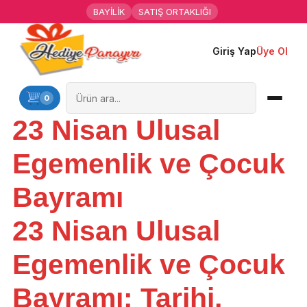
BAYİLİK
SATIŞ ORTAKLIĞI
Giriş Yap
Üye Ol
Ana Sayfa
Kişiye Özel Hediyeler
0
23 Nisan Ulusal
Hediyen Kime
Egemenlik ve Çocuk
Mesleklere Özel Hediyeler
Bayramı
Özel Günler
23 Nisan Ulusal
Öğrenci Motivasyon Hediyeleri
Egemenlik ve Çocuk
Yaka Rozeti
Bayramı: Tarihi,
Farklı Hediyeler