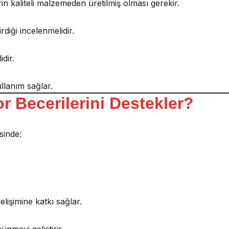
in kaliteli malzemeden üretilmiş olması gerekir.
diği incelenmelidir.
dir.
llanım sağlar.
r Becerilerini Destekler?
sinde:
lişimine katkı sağlar.
meyi geliştirir.