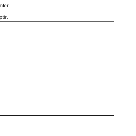
mler.
tir.