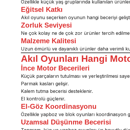
Özellikle küçük yaş gruplarında kullanılan ürünler
Eğitsel Katkı
Akıl oyunu seçerken oyunun hangi beceriyi geliştir
Zorluk Seviyesi
Ne çok kolay ne de çok zor ürünler tercih edilmeli
Malzeme Kalitesi
Uzun ömürlü ve dayanıklı ürünler daha verimli ku
Akıl Oyunları Hangi Moto
İnce Motor Becerileri
Küçük parçaların tutulması ve yerleştirilmesi saye
Parmak kasları gelişir.
Kalem tutma becerisi desteklenir.
El kontrolü güçlenir.
El-Göz Koordinasyonu
Özellikle yapboz ve blok oyunları koordinasyon ge
Uzamsal Düşünme Becerisi
Tangram, küp ve yapboz oyunları üç boyutlu düşün