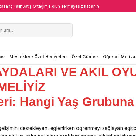
kazançlı alın
Satış Ortağımız olun sermayesiz kazanın
me
Mesleklere Özel Hediyeler
Özel Günler
Öğrenci Motiva
AYDALARI VE AKIL OY
MELİYİZ
eri: Hangi Yaş Grubuna
l gelişimini destekleyen, eğlenirken öğrenmeyi sağlayan eği
len akıl ve zeka oyunları; problem çözme, dikkat geliştirme