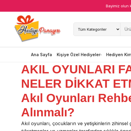
Bayimiz olun 
Ana Sayfa
Kişiye Özel Hediyeler
Hediyen Kime
Ana Sayfa
Kişiye Özel Hediyeler
Hediyen Ki
AKIL OYUNLARI F
Mesleklere Özel Hediyeler
NELER DİKKAT ET
Özel Günler
Akıl Oyunları Rehb
Öğrenci Motivasyon Hediyeleri
Alınmalı?
Yaka Rozeti
Akıl oyunları, çocukların ve yetişkinlerin zihinse
Farklı Hediyeler
öğretmenler ve uzmanlar tarafından sıklıkla öneri