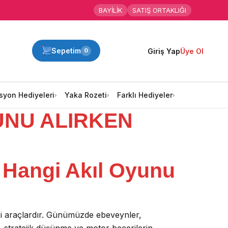
BAYİLİK
SATIŞ ORTAKLIĞI
Sepetim
Giriş Yap
Üye Ol
0
syon Hediyeleri
Yaka Rozeti
Farklı Hediyeler
UNU ALIRKEN
 Hangi Akıl Oyunu
tici araçlardır. Günümüzde ebeveynler,
, stratejik düşünme ve motor becerilerin