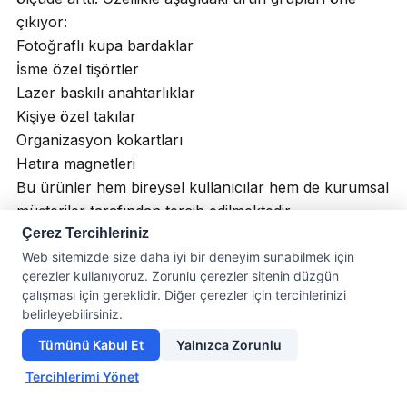
çıkıyor:
Fotoğraflı kupa bardaklar
İsme özel tişörtler
Lazer baskılı anahtarlıklar
Kişiye özel takılar
Organizasyon kokartları
Hatıra magnetleri
Bu ürünler hem bireysel kullanıcılar hem de kurumsal
müşteriler tarafından tercih edilmektedir.
Hediye Panayırı’nda
Çerez Tercihleriniz
Web sitemizde size daha iyi bir deneyim sunabilmek için
çerezler kullanıyoruz. Zorunlu çerezler sitenin düzgün
Sizi Neler Bekliyor?
çalışması için gereklidir. Diğer çerezler için tercihlerinizi
belirleyebilirsiniz.
Hediye Panayırı, farklı yaş gruplarına ve özel günlere
Tümünü Kabul Et
Yalnızca Zorunlu
uygun geniş bir kişiye özel ürün koleksiyonu
sunmaktadır.
Tercihlerimi Yönet
Öne çıkan kategoriler: