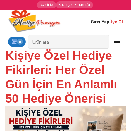
BAYİLİK
SATIŞ ORTAKLIĞI
Giriş Yap
Üye Ol
Ana Sayfa
Kişiye Özel Hediyeler
0
Kişiye Özel Hediye
Hediyen Kime
Fikirleri: Her Özel
Mesleklere Özel Hediyeler
Gün İçin En Anlamlı
Özel Günler
50 Hediye Önerisi
Öğrenci Motivasyon Hediyeleri
Yaka Rozeti
Farklı Hediyeler