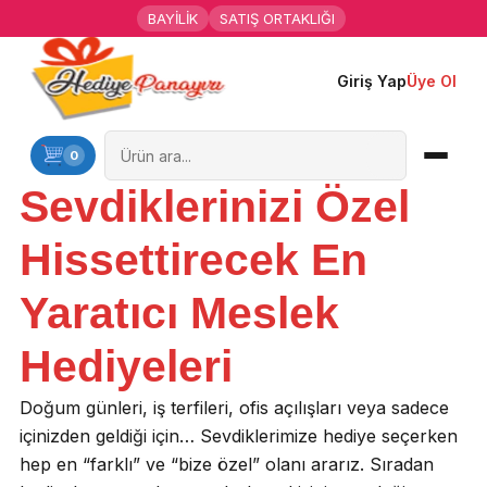
BAYİLİK
SATIŞ ORTAKLIĞI
Giriş Yap
Üye Ol
Ana Sayfa
Kişiye Özel Hediyeler
0
Sevdiklerinizi Özel
Hediyen Kime
Hissettirecek En
Mesleklere Özel Hediyeler
Yaratıcı Meslek
Özel Günler
Hediyeleri
Öğrenci Motivasyon Hediyeleri
Doğum günleri, iş terfileri, ofis açılışları veya sadece
Yaka Rozeti
içinizden geldiği için… Sevdiklerimize hediye seçerken
hep en “farklı” ve “bize özel” olanı ararız. Sıradan
Farklı Hediyeler