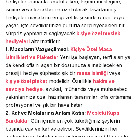
hediyeler zamanla unutulurken, kişinin mesleğine,
ismine veya karakterine özel olarak tasarlanmış
hediyeler masaların en güzel köşesinde ömür boyu
yaşar. İşte sevdiklerinize gururla sergileyecekleri bir
sürpriz yapmanızı sağlayacak
kişiye özel meslek
hediyeleri
alternatifleri:
1. Masaların Vazgeçilmezi:
Kişiye Özel Masa
İsimlikleri ve Plaketler
Yeni işe başlayan, terfi alan ya
da kendi ofisini açan bir dostunuza alınabilecek en
prestijli hediye şüphesiz şık bir
masa isimliği
veya
kişiye özel plaket
modelidir. Özellikle
hakim ve
savcıya hediye
, avukat, mühendis veya muhasebeci
yakınlarınıza özel hazırlanan tasarımlar, ofis ortamına
profesyonel ve şık bir hava katar.
2. Kahve Molalarına Anlam Katın:
Mesleki Kupa
Bardaklar
Gün içinde en çok tükettiğimiz şeylerin
başında çay ve kahve geliyor. Sevdiklerinizin her
yudumda sizi hatırlamasını istemez misiniz? Üzerinde