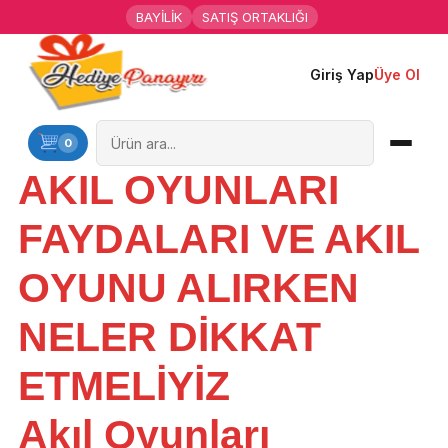
BAYİLİK
SATIŞ ORTAKLIĞI
Giriş Yap
Üye Ol
Ana Sayfa
Kişiye Özel Hediyeler
0
AKIL OYUNLARI
Hediyen Kime
FAYDALARI VE AKIL
Mesleklere Özel Hediyeler
OYUNU ALIRKEN
Özel Günler
NELER DİKKAT
Öğrenci Motivasyon Hediyeleri
ETMELİYİZ
Yaka Rozeti
Akıl Oyunları
Farklı Hediyeler