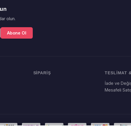
lun
ar olun.
Abone Ol
SİPARİŞ
TESLİMAT &
İade ve Değiş
Mesafeli Sat