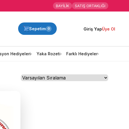
BAYİLİK
SATIŞ ORTAKLIĞI
Sepetim
Giriş Yap
Üye Ol
0
syon Hediyeleri
Yaka Rozeti
Farklı Hediyeler