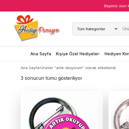
Bayimiz olun 
Ana Sayfa
Kişiye Özel Hediyeler
Hediyen Kime
Ana Sayfa
Kişiye Özel Hediyeler
Hediyen Ki
Mesleklere Özel Hediyeler
Ana Sayfa
›
Ürünler “artık okuyorum” olarak etiketlendi
3 sonucun tümü gösteriliyor
Özel Günler
Öğrenci Motivasyon Hediyeleri
Yaka Rozeti
Farklı Hediyeler