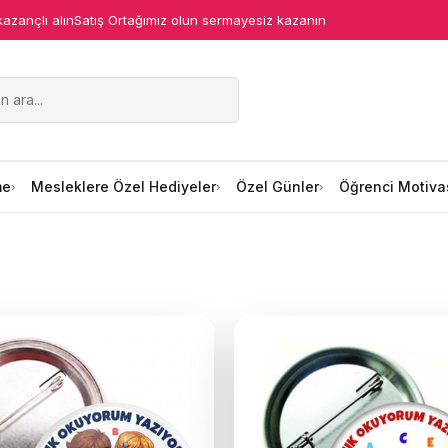
kazançlı alın
Satış Ortağımız olun sermayesiz kazanın
me
Mesleklere Özel Hediyeler
Özel Günler
Öğrenci Motiva