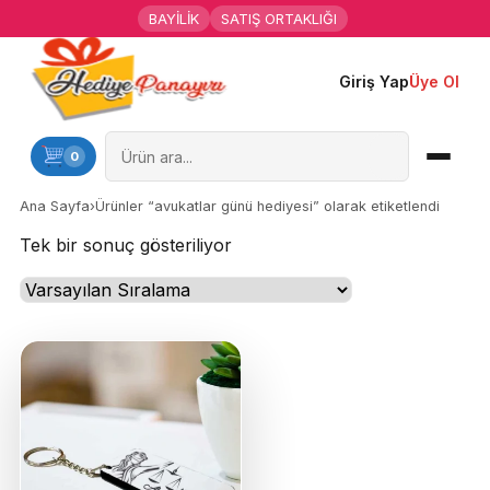
BAYİLİK
SATIŞ ORTAKLIĞI
Giriş Yap
Üye Ol
Ana Sayfa
Kişiye Özel Hediyeler
0
Hediyen Kime
Ana Sayfa
›
Ürünler “avukatlar günü hediyesi” olarak etiketlendi
Tek bir sonuç gösteriliyor
Mesleklere Özel Hediyeler
Özel Günler
Öğrenci Motivasyon Hediyeleri
Yaka Rozeti
Farklı Hediyeler