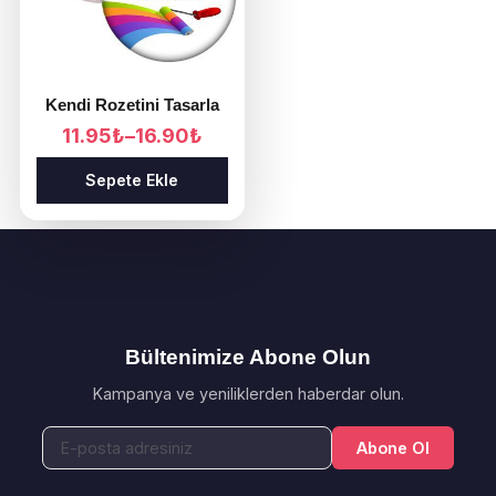
n
ü
n
b
Kendi Rozetini Tasarla
i
F
11.95
₺
–
16.90
₺
r
i
d
Sepete Ekle
y
e
a
t
n
a
f
r
a
a
z
l
l
Bültenimize Abone Olun
ı
a
ğ
Kampanya ve yeniliklerden haberdar olun.
v
ı
a
:
Abone Ol
1
r
1