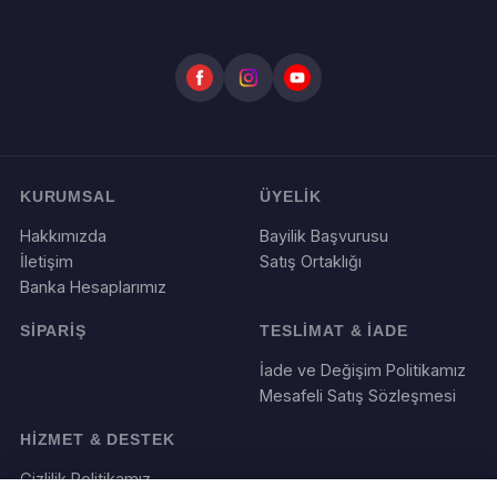
y
.
a
9
s
5
y
₺
o
-
n
1
u
6
KURUMSAL
.
ÜYELİK
v
9
a
Hakkımızda
Bayilik Başvurusu
0
r
İletişim
Satış Ortaklığı
₺
.
Banka Hesaplarımız
S
SİPARİŞ
TESLİMAT & İADE
e
İade ve Değişim Politikamız
ç
Mesafeli Satış Sözleşmesi
e
n
HİZMET & DESTEK
e
Gizlilik Politikamız
k