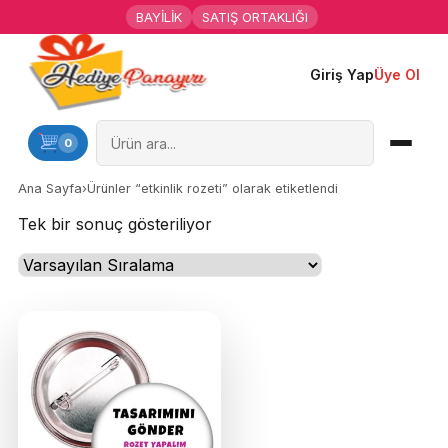
BAYİLİK
SATIŞ ORTAKLIĞI
Giriş Yap
Üye Ol
Ana Sayfa
Kişiye Özel Hediyeler
0
Hediyen Kime
Ana Sayfa
›
Ürünler “etkinlik rozeti” olarak etiketlendi
Tek bir sonuç gösteriliyor
Mesleklere Özel Hediyeler
Özel Günler
B
Öğrenci Motivasyon Hediyeleri
u
ü
Yaka Rozeti
r
ü
Farklı Hediyeler