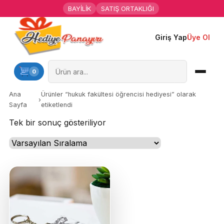
BAYİLİK
SATIŞ ORTAKLIĞI
Giriş Yap
Üye Ol
Ana Sayfa
Kişiye Özel Hediyeler
0
Hediyen Kime
Ana
Ürünler “hukuk fakültesi öğrencisi hediyesi” olarak
›
Sayfa
etiketlendi
Mesleklere Özel Hediyeler
Tek bir sonuç gösteriliyor
Özel Günler
Öğrenci Motivasyon Hediyeleri
Yaka Rozeti
Farklı Hediyeler