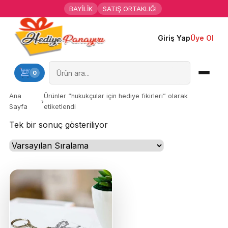
BAYİLİK
SATIŞ ORTAKLIĞI
Giriş Yap
Üye Ol
Ana Sayfa
Kişiye Özel Hediyeler
0
Hediyen Kime
Ana
Ürünler “hukukçular için hediye fikirleri” olarak
›
Sayfa
etiketlendi
Mesleklere Özel Hediyeler
Tek bir sonuç gösteriliyor
Özel Günler
Öğrenci Motivasyon Hediyeleri
Yaka Rozeti
Farklı Hediyeler