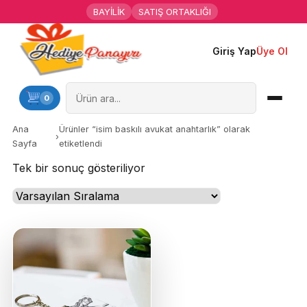
BAYİLİK
SATIŞ ORTAKLIĞI
Giriş Yap
Üye Ol
Ana Sayfa
Kişiye Özel Hediyeler
0
Hediyen Kime
Ana
Ürünler “isim baskılı avukat anahtarlık” olarak
›
Sayfa
etiketlendi
Mesleklere Özel Hediyeler
Tek bir sonuç gösteriliyor
Özel Günler
Öğrenci Motivasyon Hediyeleri
Yaka Rozeti
Farklı Hediyeler