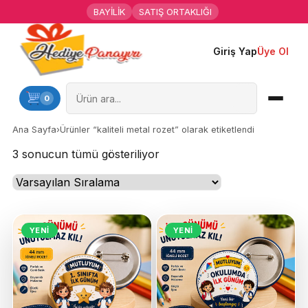
BAYİLİK
SATIŞ ORTAKLIĞI
Giriş Yap
Üye Ol
Ana Sayfa
Kişiye Özel Hediyeler
0
Hediyen Kime
Ana Sayfa
›
Ürünler “kaliteli metal rozet” olarak etiketlendi
3 sonucun tümü gösteriliyor
Mesleklere Özel Hediyeler
Özel Günler
Öğrenci Motivasyon Hediyeleri
YENI
YENI
Yaka Rozeti
Farklı Hediyeler