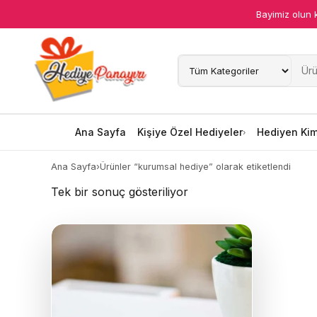
Bayimiz olun 
Ana Sayfa
Kişiye Özel Hediyeler
Hediyen Kime
Ana Sayfa
Kişiye Özel Hediyeler
Hediyen Ki
Mesleklere Özel Hediyeler
Ana Sayfa
›
Ürünler “kurumsal hediye” olarak etiketlendi
Tek bir sonuç gösteriliyor
Özel Günler
Öğrenci Motivasyon Hediyeleri
Yaka Rozeti
Farklı Hediyeler