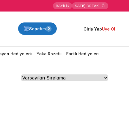
BAYİLİK
SATIŞ ORTAKLIĞI
Sepetim
Giriş Yap
Üye Ol
0
syon Hediyeleri
Yaka Rozeti
Farklı Hediyeler