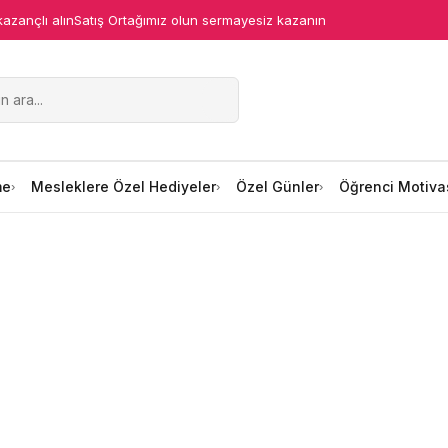
kazançlı alın
Satış Ortağımız olun sermayesiz kazanın
me
Mesleklere Özel Hediyeler
Özel Günler
Öğrenci Motiva