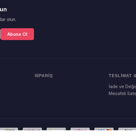
lun
ar olun.
Abone Ol
SİPARİŞ
TESLİMAT &
İade ve Değiş
Mesafeli Sat