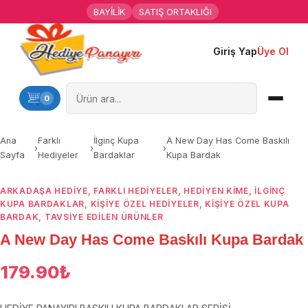
BAYİLİK
SATIŞ ORTAKLIĞI
Giriş Yap
Üye Ol
Ana Sayfa
Kişiye Özel Hediyeler
0
Hediyen Kime
Ana
Farklı
İlginç Kupa
A New Day Has Come Baskılı
›
›
›
Sayfa
Hediyeler
Bardaklar
Kupa Bardak
Mesleklere Özel Hediyeler
ARKADAŞA HEDIYE
,
FARKLI HEDIYELER
,
HEDIYEN KIME
,
İLGINÇ
Özel Günler
KUPA BARDAKLAR
,
KIŞIYE ÖZEL HEDIYELER
,
KIŞIYE ÖZEL KUPA
BARDAK
,
TAVSİYE EDİLEN ÜRÜNLER
Öğrenci Motivasyon Hediyeleri
A New Day Has Come Baskılı Kupa Bardak
Yaka Rozeti
179.90
₺
Farklı Hediyeler