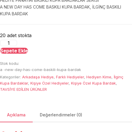
HEDİYE PANAYIRI BASKILI KUPA BARDAKLAR SERİSİ
A NEW DAY HAS COME BASKILI KUPA BARDAK, İLGİNÇ BASKILI
KUPA BARDAK
20 adet stokta
A
New
Sepete Ekle
Day
Stok kodu:
Has
a -new-day-has-come-baskili-kupa-bardak
Come
Kategoriler:
Arkadaşa Hediye
,
Farklı Hediyeler
,
Hediyen Kime
,
İlginç
Baskılı
Kupa Bardaklar
,
Kişiye Özel Hediyeler
,
Kişiye Özel Kupa Bardak
,
Kupa
TAVSİYE EDİLEN ÜRÜNLER
Bardak
adet
Açıklama
Değerlendirmeler (0)