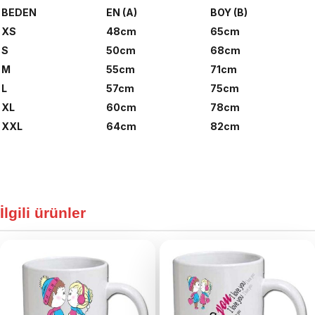
BEDEN
EN (A)
BOY (B)
XS
48cm
65cm
S
50cm
68cm
M
55cm
71cm
L
57cm
75cm
XL
60cm
78cm
XXL
64cm
82cm
İlgili ürünler