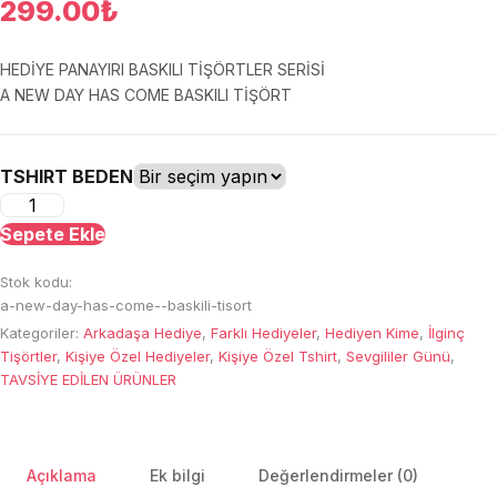
299.00
₺
HEDİYE PANAYIRI BASKILI TİŞÖRTLER SERİSİ
A NEW DAY HAS COME BASKILI TİŞÖRT
TSHIRT BEDEN
A
New
Sepete Ekle
Day
Stok kodu:
Has
a-new-day-has-come--baskili-tisort
Come
Kategoriler:
Arkadaşa Hediye
,
Farklı Hediyeler
,
Hediyen Kime
,
İlginç
Baskılı
Tişörtler
,
Kişiye Özel Hediyeler
,
Kişiye Özel Tshirt
,
Sevgililer Günü
,
Tişört
TAVSİYE EDİLEN ÜRÜNLER
adet
Açıklama
Ek bilgi
Değerlendirmeler (0)