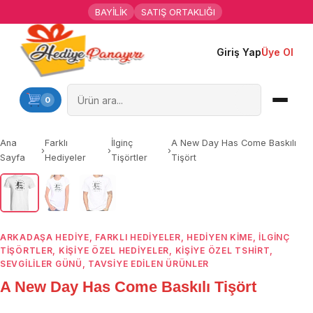
BAYİLİK
SATIŞ ORTAKLIĞI
Giriş Yap
Üye Ol
Ana Sayfa
Kişiye Özel Hediyeler
0
Hediyen Kime
Ana
Farklı
İlginç
A New Day Has Come Baskılı
›
›
›
Sayfa
Hediyeler
Tişörtler
Tişört
1
/
3
Mesleklere Özel Hediyeler
‹
›
Özel Günler
Öğrenci Motivasyon Hediyeleri
ARKADAŞA HEDIYE
,
FARKLI HEDIYELER
,
HEDIYEN KIME
,
İLGINÇ
TIŞÖRTLER
,
KIŞIYE ÖZEL HEDIYELER
,
KIŞIYE ÖZEL TSHIRT
,
SEVGILILER GÜNÜ
,
TAVSİYE EDİLEN ÜRÜNLER
Yaka Rozeti
A New Day Has Come Baskılı Tişört
Farklı Hediyeler