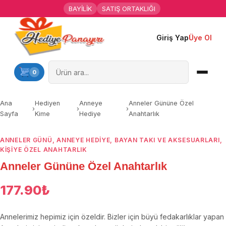
BAYİLİK
SATIŞ ORTAKLIĞI
Giriş Yap
Üye Ol
Ana Sayfa
Kişiye Özel Hediyeler
0
Hediyen Kime
Ana
Hediyen
Anneye
Anneler Gününe Özel
›
›
›
Sayfa
Kime
Hediye
Anahtarlık
Mesleklere Özel Hediyeler
ANNELER GÜNÜ
,
ANNEYE HEDIYE
,
BAYAN TAKI VE AKSESUARLARI
,
Özel Günler
KIŞIYE ÖZEL ANAHTARLIK
Anneler Gününe Özel Anahtarlık
Öğrenci Motivasyon Hediyeleri
177.90
₺
Yaka Rozeti
Annelerimiz hepimiz için özeldir. Bizler için büyü fedakarlıklar yapan
Farklı Hediyeler