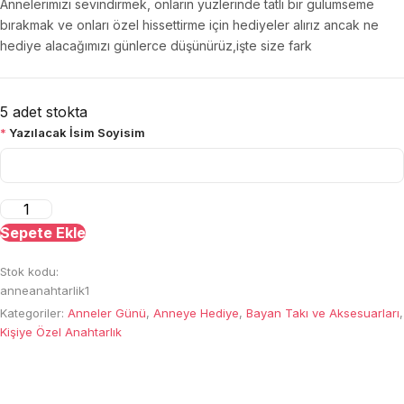
Annelerimizi sevindirmek, onların yüzlerinde tatlı bir gülümseme
bırakmak ve onları özel hissettirme için hediyeler alırız ancak ne
hediye alacağımızı günlerce düşünürüz,işte size fark
5 adet stokta
*
Yazılacak İsim Soyisim
Anneler
Gününe
Sepete Ekle
Özel
Stok kodu:
Anahtarlık
anneanahtarlik1
adet
Kategoriler:
Anneler Günü
,
Anneye Hediye
,
Bayan Takı ve Aksesuarları
,
Kişiye Özel Anahtarlık