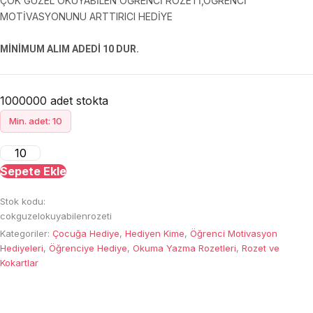
ÇOK GÜZEL OKUYABİLEN ÖĞRENCİ ROZETİ,ÖĞRENCİ
MOTİVASYONUNU ARTTIRICI HEDİYE
MİNİMUM ALIM ADEDİ 10 DUR.
1000000 adet stokta
Min. adet: 10
Çok
Güzel
Sepete Ekle
Okuyabilen
Stok kodu:
Rozeti
cokguzelokuyabilenrozeti
adet
Kategoriler:
Çocuğa Hediye
,
Hediyen Kime
,
Öğrenci Motivasyon
Hediyeleri
,
Öğrenciye Hediye
,
Okuma Yazma Rozetleri
,
Rozet ve
Kokartlar