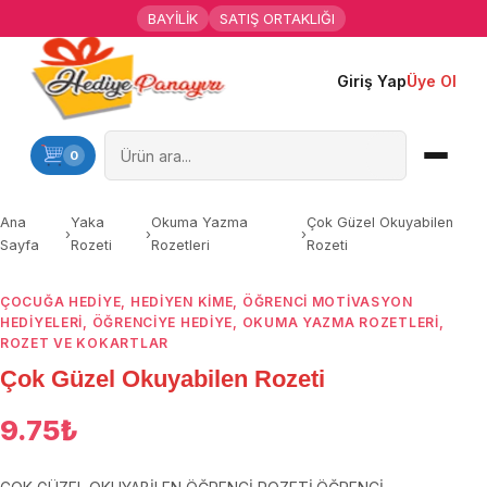
BAYİLİK
SATIŞ ORTAKLIĞI
Giriş Yap
Üye Ol
Ana Sayfa
Kişiye Özel Hediyeler
0
Hediyen Kime
Ana
Yaka
Okuma Yazma
Çok Güzel Okuyabilen
›
›
›
Sayfa
Rozeti
Rozetleri
Rozeti
Mesleklere Özel Hediyeler
ÇOCUĞA HEDIYE
,
HEDIYEN KIME
,
ÖĞRENCI MOTIVASYON
Özel Günler
HEDIYELERI
,
ÖĞRENCIYE HEDIYE
,
OKUMA YAZMA ROZETLERI
,
ROZET VE KOKARTLAR
Öğrenci Motivasyon Hediyeleri
Çok Güzel Okuyabilen Rozeti
Yaka Rozeti
9.75
₺
Farklı Hediyeler