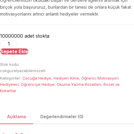
Öğrencilerimizin okuldaki başarı ve derslere ilgilerini artırmak için
birçok yola başvururuz, bunlardan bir tanesi de onlara küçük fakat
motivasyonlarını artırıcı anlamlı hediyeler vermektir.
10000000 adet stokta
Çok
Güzel
Sepete Ekle
Yazabilen
Stok kodu:
Rozeti
cokguzelyazabilenrozeti
adet
Kategoriler:
Çocuğa Hediye
,
Hediyen Kime
,
Öğrenci Motivasyon
Hediyeleri
,
Öğrenciye Hediye
,
Okuma Yazma Rozetleri
,
Rozet ve
Kokartlar
Açıklama
Değerlendirmeler (0)