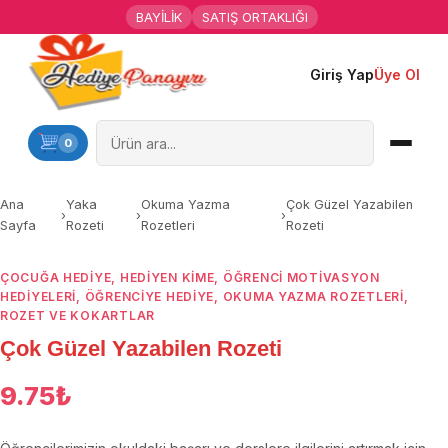
BAYİLİK
SATIŞ ORTAKLIĞI
Giriş Yap
Üye Ol
Ana Sayfa
Kişiye Özel Hediyeler
0
Hediyen Kime
Ana
Yaka
Okuma Yazma
Çok Güzel Yazabilen
›
›
›
Sayfa
Rozeti
Rozetleri
Rozeti
Mesleklere Özel Hediyeler
ÇOCUĞA HEDIYE
,
HEDIYEN KIME
,
ÖĞRENCI MOTIVASYON
Özel Günler
HEDIYELERI
,
ÖĞRENCIYE HEDIYE
,
OKUMA YAZMA ROZETLERI
,
ROZET VE KOKARTLAR
Öğrenci Motivasyon Hediyeleri
Çok Güzel Yazabilen Rozeti
Yaka Rozeti
9.75
₺
Farklı Hediyeler