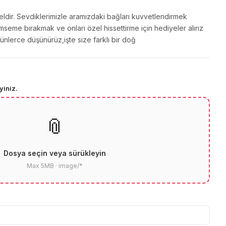
ldir. Sevdiklerimizle aramızdaki bağları kuvvetlendirmek
lümseme bırakmak ve onları özel hissettirme için hediyeler alırız
nlerce düşünürüz,işte size farklı bir doğ
yiniz.
📎
Dosya seçin veya sürükleyin
Max 5MB · image/*