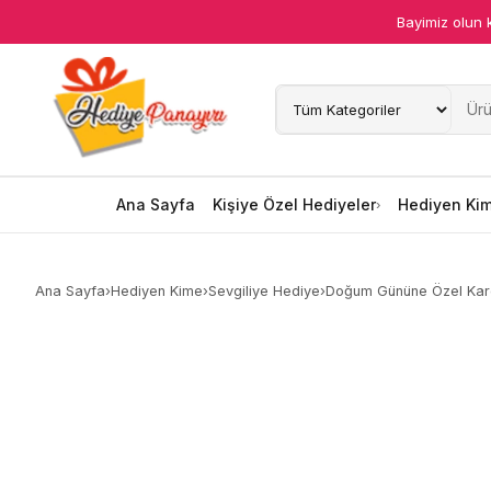
Bayimiz olun 
Ana Sayfa
Kişiye Özel Hediyeler
Hediyen Kime
Ana Sayfa
Kişiye Özel Hediyeler
Hediyen Ki
Mesleklere Özel Hediyeler
Ana Sayfa
›
Hediyen Kime
›
Sevgiliye Hediye
›
Doğum Gününe Özel Kar
Özel Günler
Öğrenci Motivasyon Hediyeleri
Yaka Rozeti
Farklı Hediyeler