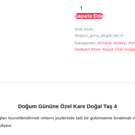
Doğum
Gününe
Sepete Ekle
Özel
Stok kodu:
Kare
dogum_gunu_dogal_tas_4
Doğal
Kategoriler:
Anneye Hediye
,
Ark
Taş
Hediyen Kime
,
Kişiye Özel Doğa
adet
Doğum Gününe Özel Kare Doğal Taş 4
ları kuvvetlendirmek onların yüzlerinde tatlı bir gülümseme bırakmak ve 
diyesi.