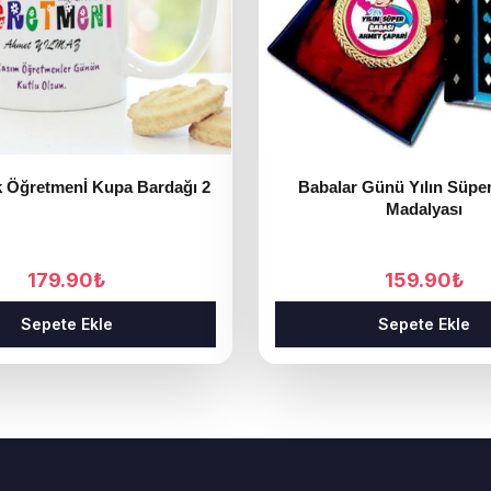
 Öğretmenİ Kupa Bardağı 2
Babalar Günü Yılın Süpe
Madalyası
179.90
₺
159.90
₺
Sepete Ekle
Sepete Ekle