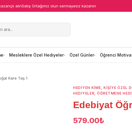
kazançlı alın
Satış Ortağımız olun sermayesiz kazanın
me
Mesleklere Özel Hediyeler
Özel Günler
Öğrenci Motiva
oğal Kare Taş 1
HEDIYEN KIME
,
KIŞIYE ÖZEL 
HEDIYELER
,
ÖĞRETMENE HEDI
Edebiyat Öğr
579.00
₺