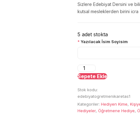
Sizlere Edebiyat Dersini ve bil
kutsal mesleklerden birini ic
5 adet stokta
*
Yazılacak İsim Soyisim
Edebiyat
Öğretmeni
Sepete Ekle
Doğal
Stok kodu:
Kare
edebiyatogretmenikaretas1
Taş
Kategoriler:
Hediyen Kime
,
Kişiy
1
Hediyeler
,
Öğretmene Hediye
,
Ö
adet