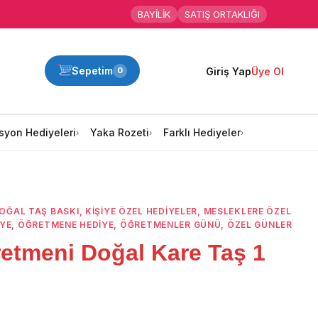
BAYİLİK
SATIŞ ORTAKLIĞI
Sepetim
Giriş Yap
Üye Ol
0
syon Hediyeleri
Yaka Rozeti
Farklı Hediyeler
DOĞAL TAŞ BASKI
,
KIŞIYE ÖZEL HEDIYELER
,
MESLEKLERE ÖZEL
YE
,
ÖĞRETMENE HEDIYE
,
ÖĞRETMENLER GÜNÜ
,
ÖZEL GÜNLER
etmeni Doğal Kare Taş 1