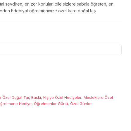
imi sevdiren, en zor konuları bile sizlere sabırla öğreten, en
ra eden Edebiyat öğretmeninize özel kare doğal taş
e Özel Doğal Taş Baskı
,
Kişiye Özel Hediyeler
,
Mesleklere Özel
ğretmene Hediye
,
Öğretmenler Günü
,
Özel Günler