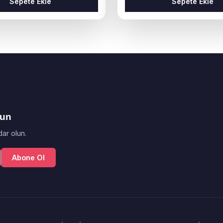
Sepete Ekle
Sepete Ekle
lun
ar olun.
Abone Ol