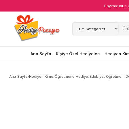
Bayimiz olun 
Ana Sayfa
Kişiye Özel Hediyeler
Hediyen Kime
Ana Sayfa
Kişiye Özel Hediyeler
Hediyen Ki
Mesleklere Özel Hediyeler
Ana Sayfa
›
Hediyen Kime
›
Öğretmene Hediye
›
Edebiyat Öğretmeni D
Özel Günler
Öğrenci Motivasyon Hediyeleri
Yaka Rozeti
Farklı Hediyeler