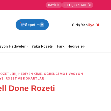
BAYİLİK
SATIŞ ORTAKLIĞI
Sepetim
Giriş Yap
Üye Ol
0
syon Hediyeleri
Yaka Rozeti
Farklı Hediyeler
ROZETLERI
,
HEDIYEN KIME
,
ÖĞRENCI MOTIVASYON
YE
,
ROZET VE KOKARTLAR
ll Done Rozeti