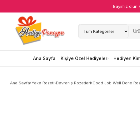
Bayimiz olun 
Ana Sayfa
Kişiye Özel Hediyeler
Hediyen Kime
Ana Sayfa
Kişiye Özel Hediyeler
Hediyen Ki
Mesleklere Özel Hediyeler
Ana Sayfa
›
Yaka Rozeti
›
Davranış Rozetleri
›
Good Job Well Done Roz
Özel Günler
Öğrenci Motivasyon Hediyeleri
Yaka Rozeti
Farklı Hediyeler