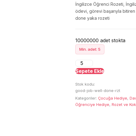
İngilizce Öğrenci Rozeti, İngil
ödevi, görevi başarıyla bitire
done yaka rozeti
10000000 adet stokta
Min. adet: 5
Good
Job
Sepete Ekle
Well
Stok kodu:
Done
good-job-well-done-rzt
Rozeti
Kategoriler:
Çocuğa Hediye
,
Dav
adet
Öğrenciye Hediye
,
Rozet ve Kok