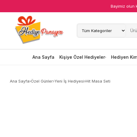
Bayimiz olun 
Ana Sayfa
Kişiye Özel Hediyeler
Hediyen Kime
Ana Sayfa
Kişiye Özel Hediyeler
Hediyen Ki
Mesleklere Özel Hediyeler
Ana Sayfa
›
Özel Günler
›
Yeni İş Hediyesi
›
Hit Masa Seti
Özel Günler
Öğrenci Motivasyon Hediyeleri
Yaka Rozeti
Farklı Hediyeler