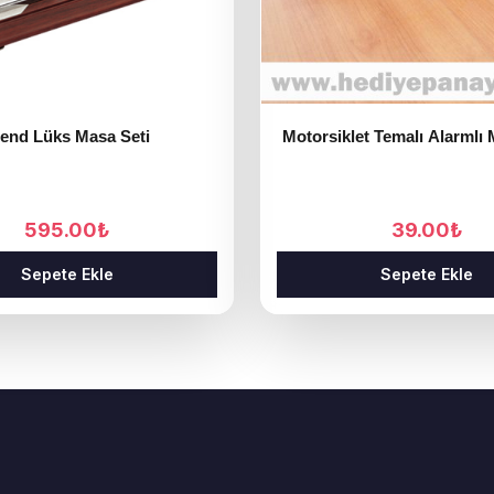
rend Lüks Masa Seti
Motorsiklet Temalı Alarmlı 
595.00
₺
39.00
₺
Sepete Ekle
Sepete Ekle