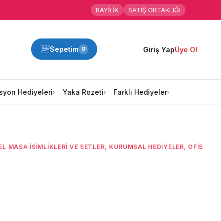
BAYİLİK
SATIŞ ORTAKLIĞI
Sepetim
Giriş Yap
Üye Ol
0
syon Hediyeleri
Yaka Rozeti
Farklı Hediyeler
EL MASA İSIMLIKLERI VE SETLER
,
KURUMSAL HEDIYELER
,
OFIS
i