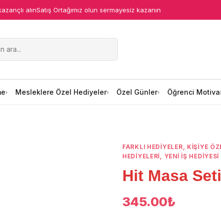
kazançlı alın
Satış Ortağımız olun sermayesiz kazanın
me
Mesleklere Özel Hediyeler
Özel Günler
Öğrenci Motiva
FARKLI HEDIYELER
,
KIŞIYE ÖZ
HEDIYELERI
,
YENI İŞ HEDIYESI
Hit Masa Set
345.00
₺