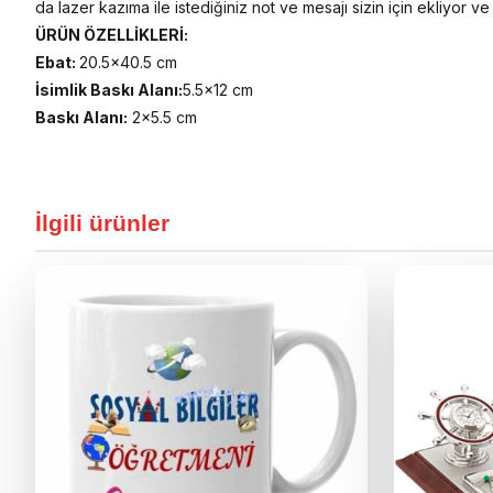
da lazer kazıma ile istediğiniz not ve mesajı sizin için ekliyor v
ÜRÜN ÖZELLİKLERİ:
Ebat:
20.5×40.5 cm
İsimlik Baskı Alanı:
5.5×12 cm
Baskı Alanı:
2×5.5 cm
İlgili ürünler