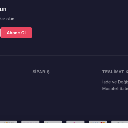
lun
ar olun.
Abone Ol
SİPARİŞ
TESLİMAT &
İade ve Değiş
Mesafeli Sat