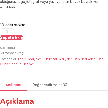
olduğunuz logo,fotograf veya yazı yer alan beyaz bayrak yer
almaktadır.
10 adet stokta
İkili
Masa
Sepete Ekle
Bayrağı
Stok kodu:
adet
ikilimasabayragi
Kategoriler:
Farklı Hediyeler
,
Kurumsal Hediyeler
,
Ofis Hediyeleri
,
Özel
Günler
,
Yeni İş Hediyesi
Açıklama
Değerlendirmeler (0)
Açıklama