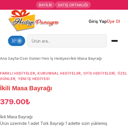
BAYİLİK
SATIŞ ORTAKLIĞI
Giriş Yap
Üye Ol
Ana Sayfa
Kişiye Özel Hediyeler
0
Hediyen Kime
Ana Sayfa
›
Özel Günler
›
Yeni İş Hediyesi
›
İkili Masa Bayrağı
Mesleklere Özel Hediyeler
FARKLI HEDIYELER
,
KURUMSAL HEDIYELER
,
OFIS HEDIYELERI
,
ÖZEL
GÜNLER
,
YENI İŞ HEDIYESI
Özel Günler
İkili Masa Bayrağı
Öğrenci Motivasyon Hediyeleri
379.00
₺
Yaka Rozeti
İkili Masa Bayrağı
Ürün üzerinde 1 adet Türk Bayrağı 1 adette sizin yüklemiş
Farklı Hediyeler