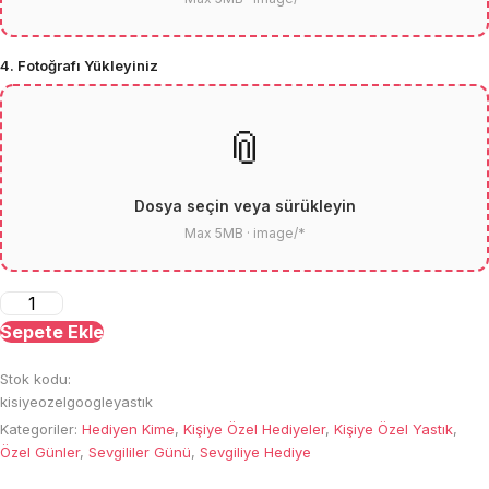
4. Fotoğrafı Yükleyiniz
📎
Dosya seçin veya sürükleyin
Max 5MB · image/*
Kişiye
Özel
Sepete Ekle
Arama
Stok kodu:
Motoru
kisiyeozelgoogleyastık
Kare
Kategoriler:
Hediyen Kime
,
Kişiye Özel Hediyeler
,
Kişiye Özel Yastık
,
Yastık
Özel Günler
,
Sevgililer Günü
,
Sevgiliye Hediye
adet