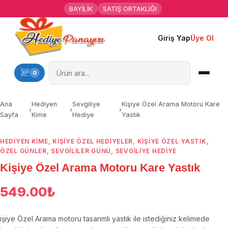
BAYİLİK
SATIŞ ORTAKLIĞI
Giriş Yap
Üye Ol
Ana Sayfa
Kişiye Özel Hediyeler
0
Hediyen Kime
Ana
Hediyen
Sevgiliye
Kişiye Özel Arama Motoru Kare
›
›
›
Sayfa
Kime
Hediye
Yastık
Mesleklere Özel Hediyeler
HEDIYEN KIME
,
KIŞIYE ÖZEL HEDIYELER
,
KIŞIYE ÖZEL YASTIK
,
Özel Günler
ÖZEL GÜNLER
,
SEVGILILER GÜNÜ
,
SEVGILIYE HEDIYE
Kişiye Özel Arama Motoru Kare Yastık
Öğrenci Motivasyon Hediyeleri
549.00
₺
Yaka Rozeti
işiye Özel Arama motoru tasarımlı yastık ile istediğiniz kelimede
Farklı Hediyeler