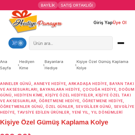
BAYİLİK
SATIŞ ORTAKLIĞI
Giriş Yap
Üye Ol
Ana Sayfa
Kişiye Özel Hediyeler
0
Hediyen Kime
Ana
Hediyen
Bayanlara
Kişiye Özel Gümüş Kaplama
›
›
›
Sayfa
Kime
Hediye
Kolye
Mesleklere Özel Hediyeler
ANNELER GÜNÜ
,
ANNEYE HEDIYE
,
ARKADAŞA HEDIYE
,
BAYAN TAKI
Özel Günler
VE AKSESUARLARI
,
BAYANLARA HEDIYE
,
ÇOCUĞA HEDIYE
,
DOĞUM
GÜNÜ
,
HEDIYEN KIME
,
KIŞIYE ÖZEL HEDIYELER
,
KIŞIYE ÖZEL TAKI
Öğrenci Motivasyon Hediyeleri
VE AKSESUARLAR
,
ÖĞRETMENE HEDIYE
,
ÖĞRETMENE HEDIYE
,
ÖĞRETMENLER GÜNÜ
,
ÖZEL GÜNLER
,
SEVGILILER GÜNÜ
,
SEVGILIYE
HEDIYE
,
TAVSİYE EDİLEN ÜRÜNLER
,
YENI YIL
,
YIL DÖNÜMLERI
Yaka Rozeti
Kişiye Özel Gümüş Kaplama Kolye
Farklı Hediyeler