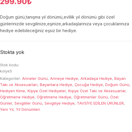
299.90
₺
Doğum günü,tanışma yıl dönümü,evlilik yıl dönümü gibi özel
günlerinizde sevgilinize,eşinize,arkadaşlarınıza veya çocuklarınıza
hediye edebileceğiniz eşsiz bir hediye.
Stokta yok
Stok kodu:
kolye5
Kategoriler:
Anneler Günü
,
Anneye Hediye
,
Arkadaşa Hediye
,
Bayan
Takı ve Aksesuarları
,
Bayanlara Hediye
,
Çocuğa Hediye
,
Doğum Günü
,
Hediyen Kime
,
Kişiye Özel Hediyeler
,
Kişiye Özel Takı ve Aksesuarlar
,
Öğretmene Hediye
,
Öğretmene Hediye
,
Öğretmenler Günü
,
Özel
Günler
,
Sevgililer Günü
,
Sevgiliye Hediye
,
TAVSİYE EDİLEN ÜRÜNLER
,
Yeni Yıl
,
Yıl Dönümleri