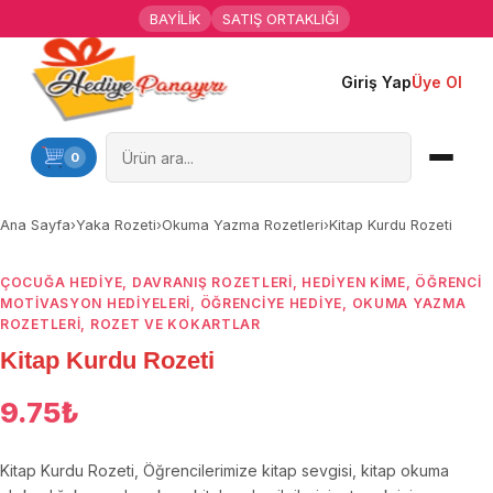
BAYİLİK
SATIŞ ORTAKLIĞI
Giriş Yap
Üye Ol
Ana Sayfa
Kişiye Özel Hediyeler
0
Hediyen Kime
Ana Sayfa
›
Yaka Rozeti
›
Okuma Yazma Rozetleri
›
Kitap Kurdu Rozeti
Mesleklere Özel Hediyeler
ÇOCUĞA HEDIYE
,
DAVRANIŞ ROZETLERI
,
HEDIYEN KIME
,
ÖĞRENCI
MOTIVASYON HEDIYELERI
,
ÖĞRENCIYE HEDIYE
,
OKUMA YAZMA
Özel Günler
ROZETLERI
,
ROZET VE KOKARTLAR
Kitap Kurdu Rozeti
Öğrenci Motivasyon Hediyeleri
9.75
₺
Yaka Rozeti
Kitap Kurdu Rozeti, Öğrencilerimize kitap sevgisi, kitap okuma
Farklı Hediyeler