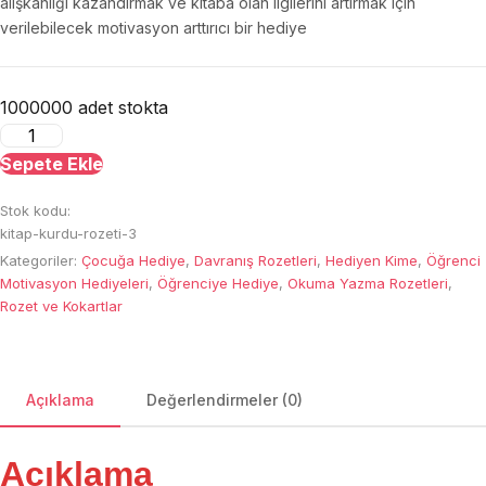
alışkanlığı kazandırmak ve kitaba olan ilgilerini artırmak için
verilebilecek motivasyon arttırıcı bir hediye
1000000 adet stokta
Kitap
Kurdu
Sepete Ekle
Rozeti
Stok kodu:
adet
kitap-kurdu-rozeti-3
Kategoriler:
Çocuğa Hediye
,
Davranış Rozetleri
,
Hediyen Kime
,
Öğrenci
Motivasyon Hediyeleri
,
Öğrenciye Hediye
,
Okuma Yazma Rozetleri
,
Rozet ve Kokartlar
Açıklama
Değerlendirmeler (0)
Açıklama