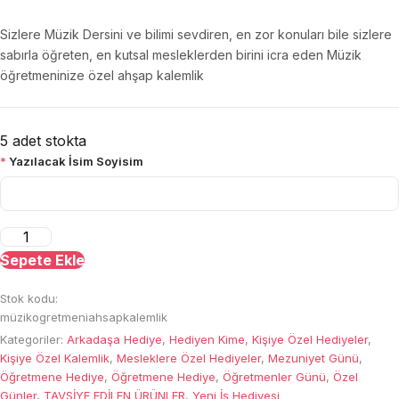
Sizlere Müzik Dersini ve bilimi sevdiren, en zor konuları bile sizlere
sabırla öğreten, en kutsal mesleklerden birini icra eden Müzik
öğretmeninize özel ahşap kalemlik
5 adet stokta
*
Yazılacak İsim Soyisim
Müzik
Öğretmenine
Sepete Ekle
Özel
Stok kodu:
Kalemlik
müzikogretmeniahsapkalemlik
adet
Kategoriler:
Arkadaşa Hediye
,
Hediyen Kime
,
Kişiye Özel Hediyeler
,
Kişiye Özel Kalemlik
,
Mesleklere Özel Hediyeler
,
Mezuniyet Günü
,
Öğretmene Hediye
,
Öğretmene Hediye
,
Öğretmenler Günü
,
Özel
Günler
,
TAVSİYE EDİLEN ÜRÜNLER
,
Yeni İş Hediyesi