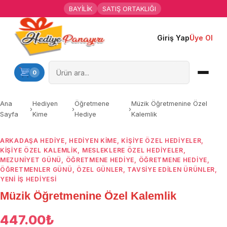
BAYİLİK
SATIŞ ORTAKLIĞI
Giriş Yap
Üye Ol
Ana Sayfa
Kişiye Özel Hediyeler
0
Hediyen Kime
Ana
Hediyen
Öğretmene
Müzik Öğretmenine Özel
›
›
›
Sayfa
Kime
Hediye
Kalemlik
Mesleklere Özel Hediyeler
ARKADAŞA HEDIYE
,
HEDIYEN KIME
,
KIŞIYE ÖZEL HEDIYELER
,
Özel Günler
KIŞIYE ÖZEL KALEMLIK
,
MESLEKLERE ÖZEL HEDIYELER
,
MEZUNIYET GÜNÜ
,
ÖĞRETMENE HEDIYE
,
ÖĞRETMENE HEDIYE
,
Öğrenci Motivasyon Hediyeleri
ÖĞRETMENLER GÜNÜ
,
ÖZEL GÜNLER
,
TAVSİYE EDİLEN ÜRÜNLER
,
YENI İŞ HEDIYESI
Müzik Öğretmenine Özel Kalemlik
Yaka Rozeti
447.00
₺
Farklı Hediyeler