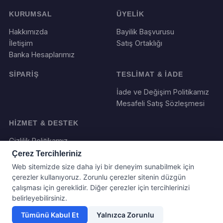
KURUMSAL
ÜYELİK
Hakkımızda
Bayilik Başvurusu
İletişim
Satış Ortaklığı
Banka Hesaplarımız
SİPARİŞ
TESLİMAT & İADE
İade ve Değişim Politikamız
Mesafeli Satış Sözleşmesi
HİZMET & DESTEK
Gizlilik Politikamız
Çerez Tercihleriniz
Web sitemizde size daha iyi bir deneyim sunabilmek için
çerezler kullanıyoruz. Zorunlu çerezler sitenin düzgün
çalışması için gereklidir. Diğer çerezler için tercihlerinizi
belirleyebilirsiniz.
Tümünü Kabul Et
Yalnızca Zorunlu
Yazılım ve Tasarım : Webboll. Tum haklari saklidir.