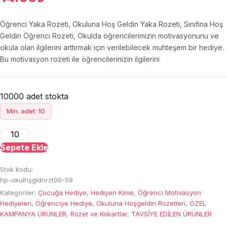
Öğrenci Yaka Rozeti, Okuluna Hoş Geldin Yaka Rozeti, Sınıfına Hoş
Geldin Öğrenci Rozeti, Okulda öğrencilerimizin motivasyonunu ve
okula olan ilgilerini arttırmak için verilebilecek muhteşem bir hediye.
Bu motivasyon rozeti ile öğrencilerinizin ilgilerini
10000 adet stokta
Min. adet: 10
Okuluna
Hoş
Sepete Ekle
Geldin
Stok kodu:
Öğrenci
hp-okulhşgldnrzt06-58
Rozeti
Kategoriler:
Çocuğa Hediye
,
Hediyen Kime
,
Öğrenci Motivasyon
(58
Hediyeleri
,
Öğrenciye Hediye
,
Okuluna Hoşgeldin Rozetleri
,
ÖZEL
mm
KAMPANYA ÜRÜNLER
,
Rozet ve Kokartlar
,
TAVSİYE EDİLEN ÜRÜNLER
çapında)