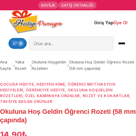
BAYİLİK
SATIŞ ORTAKLIĞI
Giriş Yap
Üye Ol
Ana Sayfa
Kişiye Özel Hediyeler
0
Hediyen Kime
Ana
Yaka
Okuluna Hoşgeldin
Okuluna Hoş Geldin Öğrenci Rozeti
›
›
›
Sayfa
Rozeti
Rozetleri
(58 mm çapında)
Mesleklere Özel Hediyeler
ÇOCUĞA HEDIYE
,
HEDIYEN KIME
,
ÖĞRENCI MOTIVASYON
Özel Günler
HEDIYELERI
,
ÖĞRENCIYE HEDIYE
,
OKULUNA HOŞGELDIN
ROZETLERI
,
ÖZEL KAMPANYA ÜRÜNLER
,
ROZET VE KOKARTLAR
,
Öğrenci Motivasyon Hediyeleri
TAVSİYE EDİLEN ÜRÜNLER
Okuluna Hoş Geldin Öğrenci Rozeti (58 mm
Yaka Rozeti
çapında)
14.90
₺
Farklı Hediyeler