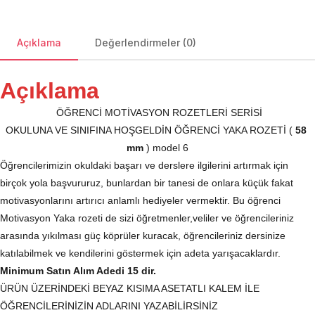
adet
Açıklama
Değerlendirmeler (0)
Açıklama
 ÖĞRENCİ MOTİVASYON ROZETLERİ SERİSİ
OKULUNA VE SINIFINA HOŞGELDİN ÖĞRENCİ YAKA ROZETİ ( 
58 
mm
 ) model 6
Öğrencilerimizin okuldaki başarı ve derslere ilgilerini artırmak için 
birçok yola başvururuz, bunlardan bir tanesi de onlara küçük fakat 
motivasyonlarını artırıcı anlamlı hediyeler vermektir. Bu öğrenci 
Motivasyon Yaka rozeti de sizi öğretmenler,veliler ve öğrencileriniz 
arasında yıkılması güç köprüler kuracak, öğrencileriniz dersinize 
katılabilmek ve kendilerini göstermek için adeta yarışacaklardır.
Minimum Satın Alım Adedi 15 dir.
ÜRÜN ÜZERİNDEKİ BEYAZ KISIMA ASETATLI KALEM İLE 
ÖĞRENCİLERİNİZİN ADLARINI YAZABİLİRSİNİZ