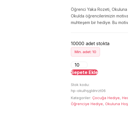
Öğrenci Yaka Rozeti, Okuluna 
Okulda öğrencilerimizin motivas
muhteşem bir hediye. Bu motivas
10000 adet stokta
Min. adet: 10
Okuluna
Hoş
Sepete Ekle
Geldin
Stok kodu:
Öğrenci
hp-okulhşgldnrzt06
Rozeti
Kategoriler:
Çocuğa Hediye
,
He
adet
Öğrenciye Hediye
,
Okuluna Hoşg