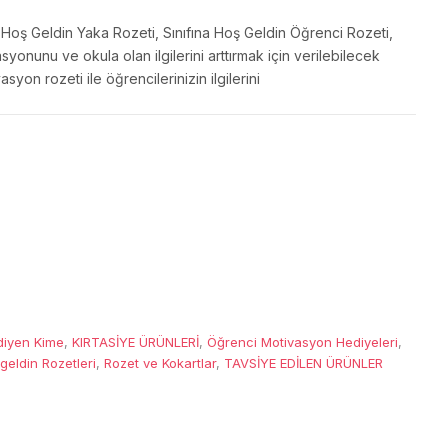
Hoş Geldin Yaka Rozeti, Sınıfına Hoş Geldin Öğrenci Rozeti,
yonunu ve okula olan ilgilerini arttırmak için verilebilecek
yon rozeti ile öğrencilerinizin ilgilerini
diyen Kime
,
KIRTASİYE ÜRÜNLERİ
,
Öğrenci Motivasyon Hediyeleri
,
eldin Rozetleri
,
Rozet ve Kokartlar
,
TAVSİYE EDİLEN ÜRÜNLER