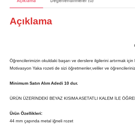
Açıklama
Değerlendirmeler (0)
Açıklama
Öğrencilerimizin okuldaki başarı ve derslere ilgilerini artırmak içi
Motivasyon Yaka rozeti de sizi öğretmenler,veliler ve öğrencilerini
Minimum Satın Alım Adedi 10 dur.
ÜRÜN ÜZERİNDEKİ BEYAZ KISIMA ASETATLI KALEM İLE ÖĞREN
Ürün Özellikleri:
44 mm çapında metal iğneli rozet