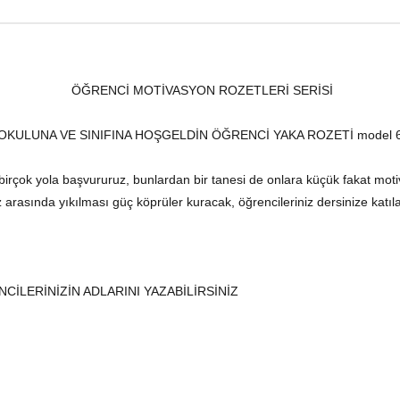
 ÖĞRENCİ MOTİVASYON ROZETLERİ SERİSİ
OKULUNA VE SINIFINA HOŞGELDİN ÖĞRENCİ YAKA ROZETİ model 
n birçok yola başvururuz, bunlardan bir tanesi de onlara küçük fakat motiv
z arasında yıkılması güç köprüler kuracak, öğrencileriniz dersinize katıl
CİLERİNİZİN ADLARINI YAZABİLİRSİNİZ