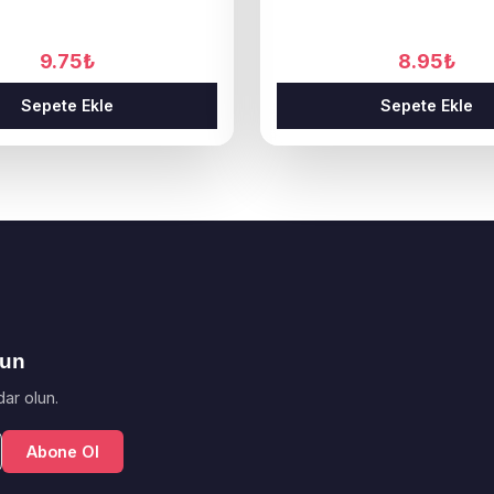
9.75
₺
8.95
₺
Sepete Ekle
Sepete Ekle
lun
ar olun.
Abone Ol