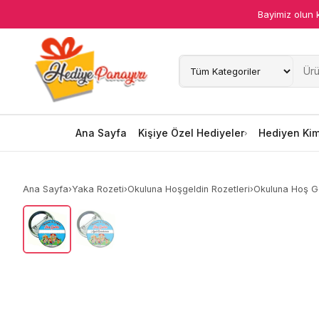
Bayimiz olun 
Ana Sayfa
Kişiye Özel Hediyeler
Hediyen Kime
Ana Sayfa
Kişiye Özel Hediyeler
Hediyen Ki
Mesleklere Özel Hediyeler
Ana Sayfa
›
Yaka Rozeti
›
Okuluna Hoşgeldin Rozetleri
›
Okuluna Hoş Ge
Özel Günler
Öğrenci Motivasyon Hediyeleri
Yaka Rozeti
Farklı Hediyeler