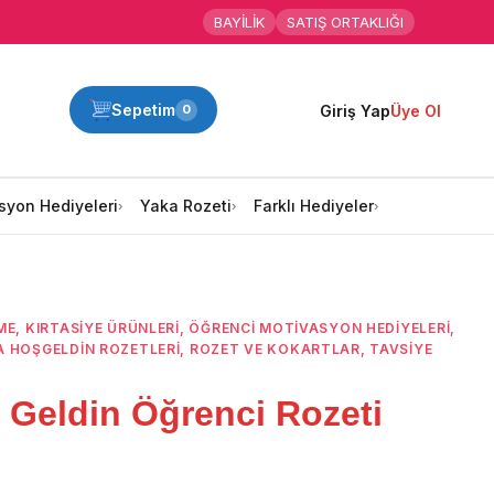
BAYİLİK
SATIŞ ORTAKLIĞI
Sepetim
Giriş Yap
Üye Ol
0
syon Hediyeleri
Yaka Rozeti
Farklı Hediyeler
ME
,
KIRTASİYE ÜRÜNLERİ
,
ÖĞRENCI MOTIVASYON HEDIYELERI
,
 HOŞGELDIN ROZETLERI
,
ROZET VE KOKARTLAR
,
TAVSİYE
Geldin Öğrenci Rozeti