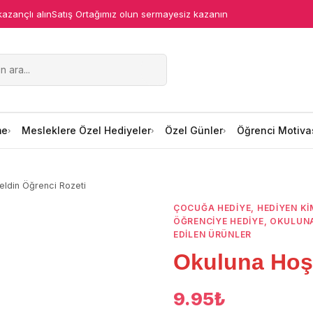
kazançlı alın
Satış Ortağımız olun sermayesiz kazanın
me
Mesleklere Özel Hediyeler
Özel Günler
Öğrenci Motiva
ldin Öğrenci Rozeti
1
/
2
ÇOCUĞA HEDIYE
,
HEDIYEN KI
ÖĞRENCIYE HEDIYE
,
OKULUNA
EDİLEN ÜRÜNLER
Okuluna Hoş 
9.95
₺