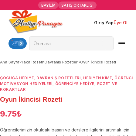
BAYİLİK
SATIŞ ORTAKLIĞI
Giriş Yap
Üye Ol
Ana Sayfa
Kişiye Özel Hediyeler
0
Hediyen Kime
Ana Sayfa
›
Yaka Rozeti
›
Davranış Rozetleri
›
Oyun İkincisi Rozeti
Mesleklere Özel Hediyeler
ÇOCUĞA HEDIYE
,
DAVRANIŞ ROZETLERI
,
HEDIYEN KIME
,
ÖĞRENCI
MOTIVASYON HEDIYELERI
,
ÖĞRENCIYE HEDIYE
,
ROZET VE
Özel Günler
KOKARTLAR
Oyun İkincisi Rozeti
Öğrenci Motivasyon Hediyeleri
9.75
₺
Yaka Rozeti
Öğrencilerimizin okuldaki başarı ve derslere ilgilerini artırmak için
Farklı Hediyeler