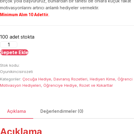
birçok yola başvururuz, bunlardan bir tanesi de onlara küçük fakat
motivasyonlarını artırıcı anlamlı hediyeler vermektir.
Minimum Alım 10 Adettir.
100 adet stokta
Oyun
İkincisi
Sepete Ekle
Rozeti
Stok kodu:
adet
Oyunikincisirozeti
Kategoriler:
Çocuğa Hediye
,
Davranış Rozetleri
,
Hediyen Kime
,
Öğrenci
Motivasyon Hediyeleri
,
Öğrenciye Hediye
,
Rozet ve Kokartlar
Açıklama
Değerlendirmeler (0)
Açıklama