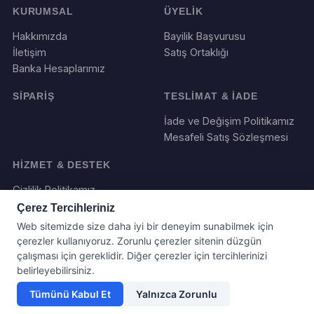
KURUMSAL
ÜYELİK
Hakkımızda
Bayilik Başvurusu
İletişim
Satış Ortaklığı
Banka Hesaplarımız
SİPARİŞ
TESLİMAT & İADE
İade ve Değişim Politikamız
Mesafeli Satış Sözleşmesi
HİZMET & DESTEK
Gizlilik Politikamız
Çerez Tercihleriniz
Web sitemizde size daha iyi bir deneyim sunabilmek için
çerezler kullanıyoruz. Zorunlu çerezler sitenin düzgün
çalışması için gereklidir. Diğer çerezler için tercihlerinizi
belirleyebilirsiniz.
Tümünü Kabul Et
Yalnızca Zorunlu
Yazılım ve Tasarım : Webboll. Tum haklari saklidir.