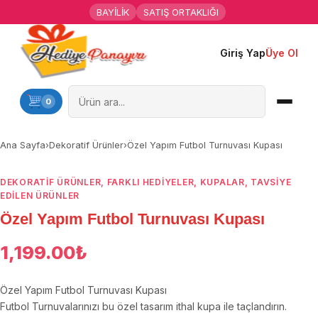
BAYİLİK
SATIŞ ORTAKLIĞI
Giriş Yap
Üye Ol
Ana Sayfa
Kişiye Özel Hediyeler
0
Hediyen Kime
Ana Sayfa
›
Dekoratif Ürünler
›
Özel Yapım Futbol Turnuvası Kupası
Mesleklere Özel Hediyeler
DEKORATIF ÜRÜNLER
,
FARKLI HEDIYELER
,
KUPALAR
,
TAVSİYE
EDİLEN ÜRÜNLER
Özel Günler
Özel Yapım Futbol Turnuvası Kupası
Öğrenci Motivasyon Hediyeleri
1,199.00
₺
Yaka Rozeti
Özel Yapım Futbol Turnuvası Kupası
Futbol Turnuvalarınızı bu özel tasarım ithal kupa ile taçlandırın.
Farklı Hediyeler