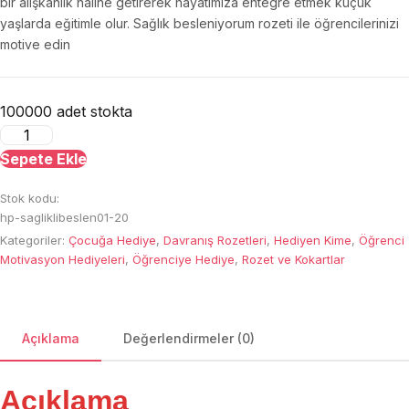
bir alışkanlık haline getirerek hayatımıza entegre etmek küçük
yaşlarda eğitimle olur. Sağlık besleniyorum rozeti ile öğrencilerinizi
motive edin
100000 adet stokta
Sağlıklı
Besleniyorum
Sepete Ekle
Rozeti
Stok kodu:
adet
hp-sagliklibeslen01-20
Kategoriler:
Çocuğa Hediye
,
Davranış Rozetleri
,
Hediyen Kime
,
Öğrenci
Motivasyon Hediyeleri
,
Öğrenciye Hediye
,
Rozet ve Kokartlar
Açıklama
Değerlendirmeler (0)
Açıklama