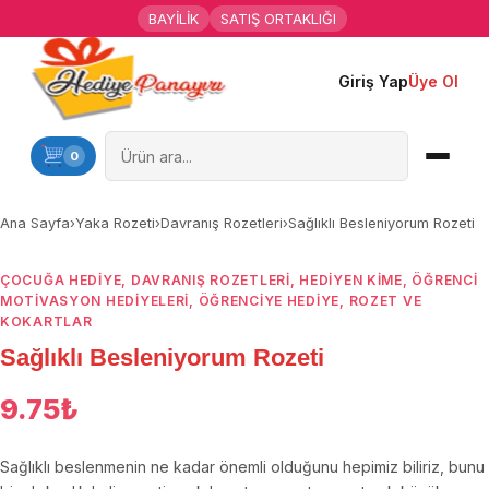
BAYİLİK
SATIŞ ORTAKLIĞI
Giriş Yap
Üye Ol
Ana Sayfa
Kişiye Özel Hediyeler
0
Hediyen Kime
Ana Sayfa
›
Yaka Rozeti
›
Davranış Rozetleri
›
Sağlıklı Besleniyorum Rozeti
Mesleklere Özel Hediyeler
ÇOCUĞA HEDIYE
,
DAVRANIŞ ROZETLERI
,
HEDIYEN KIME
,
ÖĞRENCI
MOTIVASYON HEDIYELERI
,
ÖĞRENCIYE HEDIYE
,
ROZET VE
Özel Günler
KOKARTLAR
Sağlıklı Besleniyorum Rozeti
Öğrenci Motivasyon Hediyeleri
9.75
₺
Yaka Rozeti
Sağlıklı beslenmenin ne kadar önemli olduğunu hepimiz biliriz, bunu
Farklı Hediyeler