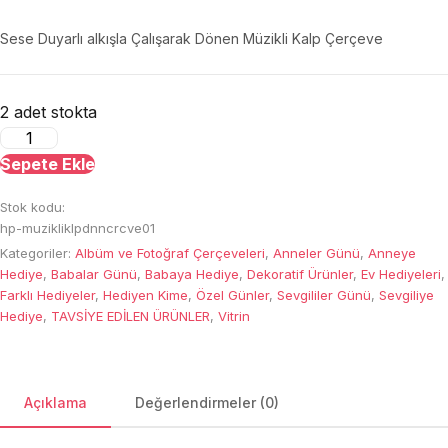
Sese Duyarlı alkışla Çalışarak Dönen Müzikli Kalp Çerçeve
2 adet stokta
Sese
Duyarlı
Sepete Ekle
Dönen
Stok kodu:
Müzikli
hp-muzikliklpdnncrcve01
Kalp
Kategoriler:
Albüm ve Fotoğraf Çerçeveleri
,
Anneler Günü
,
Anneye
Çerçeve
Hediye
,
Babalar Günü
,
Babaya Hediye
,
Dekoratif Ürünler
,
Ev Hediyeleri
,
adet
Farklı Hediyeler
,
Hediyen Kime
,
Özel Günler
,
Sevgililer Günü
,
Sevgiliye
Hediye
,
TAVSİYE EDİLEN ÜRÜNLER
,
Vitrin
Açıklama
Değerlendirmeler (0)