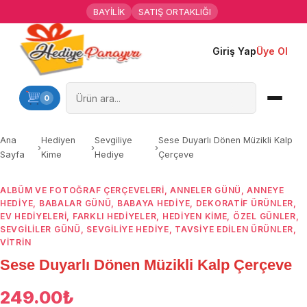
BAYİLİK
SATIŞ ORTAKLIĞI
Giriş Yap
Üye Ol
Ana Sayfa
Kişiye Özel Hediyeler
0
Hediyen Kime
Ana
Hediyen
Sevgiliye
Sese Duyarlı Dönen Müzikli Kalp
›
›
›
Sayfa
Kime
Hediye
Çerçeve
Mesleklere Özel Hediyeler
ALBÜM VE FOTOĞRAF ÇERÇEVELERI
,
ANNELER GÜNÜ
,
ANNEYE
Özel Günler
HEDIYE
,
BABALAR GÜNÜ
,
BABAYA HEDIYE
,
DEKORATIF ÜRÜNLER
,
EV HEDIYELERI
,
FARKLI HEDIYELER
,
HEDIYEN KIME
,
ÖZEL GÜNLER
,
Öğrenci Motivasyon Hediyeleri
SEVGILILER GÜNÜ
,
SEVGILIYE HEDIYE
,
TAVSİYE EDİLEN ÜRÜNLER
,
VITRIN
Sese Duyarlı Dönen Müzikli Kalp Çerçeve
Yaka Rozeti
249.00
₺
Farklı Hediyeler