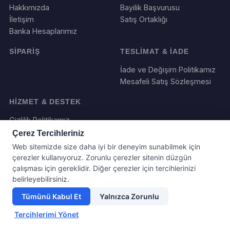
Hakkımızda
Bayilik Başvurusu
İletişim
Satış Ortaklığı
Banka Hesaplarımız
SİPARİŞ
TESLİMAT & İADE
İade ve Değişim Politikamız
Mesafeli Satış Sözleşmesi
HİZMET & DESTEK
Gizlilik Politikamız
Çerez Tercihleriniz
Web sitemizde size daha iyi bir deneyim sunabilmek için
çerezler kullanıyoruz. Zorunlu çerezler sitenin düzgün
çalışması için gereklidir. Diğer çerezler için tercihlerinizi
belirleyebilirsiniz.
Tümünü Kabul Et
Yalnızca Zorunlu
Yazılım ve Tasarım : Webboll. Tum haklari saklidir.
Tercihlerimi Yönet
© 2026 Hediye Panayırı Tum haklari saklidir.