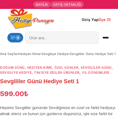
BAYİLİK
SATIŞ ORTAKLIĞI
Giriş Yap
Üye Ol
Ana Sayfa
Kişiye Özel Hediyeler
0
Hediyen Kime
Ana Sayfa
›
Hediyen Kime
›
Sevgiliye Hediye
›
Sevgililer Günü Hediye Seti 1
Mesleklere Özel Hediyeler
DOĞUM GÜNÜ
,
HEDIYEN KIME
,
ÖZEL GÜNLER
,
SEVGILILER GÜNÜ
,
SEVGILIYE HEDIYE
,
TAVSİYE EDİLEN ÜRÜNLER
,
YIL DÖNÜMLERI
Özel Günler
Sevgililer Günü Hediye Seti 1
Öğrenci Motivasyon Hediyeleri
599.00
₺
Yaka Rozeti
Hepimiz Sevgililer gününde Sevdiğimize en özel ve farklı hediyeyi
almak isteriz ve bunun için günlerce düşünürüz, işte size farklı bir
Farklı Hediyeler