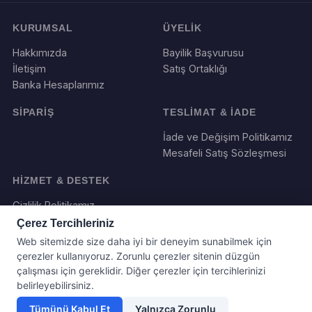
KURUMSAL
ÜYELİK
Hakkımızda
Bayilik Başvurusu
İletişim
Satış Ortaklığı
Banka Hesaplarımız
SİPARİŞ
TESLİMAT & İADE
İade ve Değişim Politikamız
Mesafeli Satış Sözleşmesi
HİZMET & DESTEK
Gizlilik Politikamız
Çerez Tercihleriniz
Web sitemizde size daha iyi bir deneyim sunabilmek için
çerezler kullanıyoruz. Zorunlu çerezler sitenin düzgün
çalışması için gereklidir. Diğer çerezler için tercihlerinizi
belirleyebilirsiniz.
Tümünü Kabul Et
Yalnızca Zorunlu
Yazılım ve Tasarım : Webboll. Tum haklari saklidir.