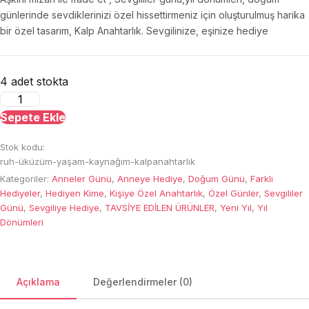
günlerinde sevdiklerinizi özel hissettirmeniz için oluşturulmuş harika
bir özel tasarım, Kalp Anahtarlık. Sevgilinize, eşinize hediye
4 adet stokta
Sevgiliye
Özel
Sepete Ekle
Kalp
Stok kodu:
Anahtarlık
ruh-üküzüm-yaşam-kaynağım-kalpanahtarlık
adet
Kategoriler:
Anneler Günü
,
Anneye Hediye
,
Doğum Günü
,
Farklı
Hediyeler
,
Hediyen Kime
,
Kişiye Özel Anahtarlık
,
Özel Günler
,
Sevgililer
Günü
,
Sevgiliye Hediye
,
TAVSİYE EDİLEN ÜRÜNLER
,
Yeni Yıl
,
Yıl
Dönümleri
Açıklama
Değerlendirmeler (0)