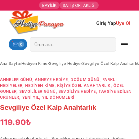
BAYİLİK
SATIŞ ORTAKLIĞI
Giriş Yap
Üye Ol
Ana Sayfa
Kişiye Özel Hediyeler
0
Hediyen Kime
Ana Sayfa
›
Hediyen Kime
›
Sevgiliye Hediye
›
Sevgiliye Özel Kalp Anahtarlık
Mesleklere Özel Hediyeler
ANNELER GÜNÜ
,
ANNEYE HEDIYE
,
DOĞUM GÜNÜ
,
FARKLI
HEDIYELER
,
HEDIYEN KIME
,
KIŞIYE ÖZEL ANAHTARLIK
,
ÖZEL
Özel Günler
GÜNLER
,
SEVGILILER GÜNÜ
,
SEVGILIYE HEDIYE
,
TAVSİYE EDİLEN
ÜRÜNLER
,
YENI YIL
,
YIL DÖNÜMLERI
Öğrenci Motivasyon Hediyeleri
Sevgiliye Özel Kalp Anahtarlık
Yaka Rozeti
119.90
₺
Farklı Hediyeler
Aşkını mizah ile ifade et , Sevgililer günü,yıl dönümleri, doğum