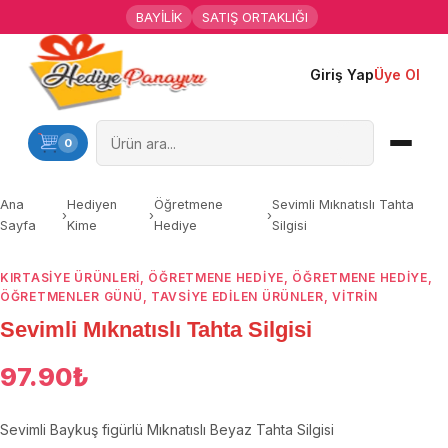
BAYİLİK
SATIŞ ORTAKLIĞI
Giriş Yap
Üye Ol
Ana Sayfa
Kişiye Özel Hediyeler
0
Hediyen Kime
Ana
Hediyen
Öğretmene
Sevimli Mıknatıslı Tahta
›
›
›
Sayfa
Kime
Hediye
Silgisi
Mesleklere Özel Hediyeler
KIRTASİYE ÜRÜNLERİ
,
ÖĞRETMENE HEDIYE
,
ÖĞRETMENE HEDIYE
,
Özel Günler
ÖĞRETMENLER GÜNÜ
,
TAVSİYE EDİLEN ÜRÜNLER
,
VITRIN
Sevimli Mıknatıslı Tahta Silgisi
Öğrenci Motivasyon Hediyeleri
97.90
₺
Yaka Rozeti
Sevimli Baykuş figürlü Mıknatıslı Beyaz Tahta Silgisi
Farklı Hediyeler