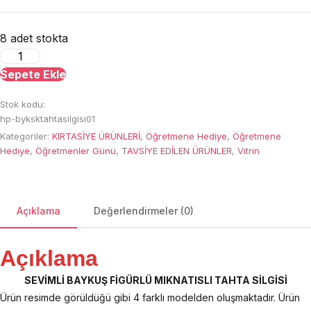
8 adet stokta
Sevimli
Mıknatıslı
Sepete Ekle
Tahta
Stok kodu:
Silgisi
hp-byksktahtasilgisi01
adet
Kategoriler:
KIRTASİYE ÜRÜNLERİ
,
Öğretmene Hediye
,
Öğretmene
Hediye
,
Öğretmenler Günü
,
TAVSİYE EDİLEN ÜRÜNLER
,
Vitrin
Açıklama
Değerlendirmeler (0)
Açıklama
SEVİMLİ BAYKUŞ FİGÜRLÜ MIKNATISLI TAHTA SİLGİSİ
Ürün resimde görüldüğü gibi 4 farklı modelden oluşmaktadır. Ürün