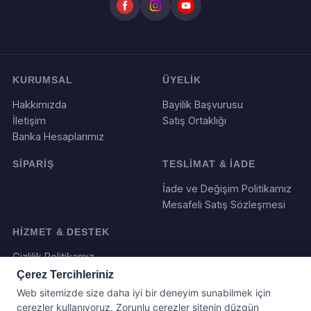
KURUMSAL
ÜYELİK
Hakkımızda
Bayilik Başvurusu
İletişim
Satış Ortaklığı
Banka Hesaplarımız
SİPARİŞ
TESLİMAT & İADE
İade ve Değişim Politikamız
Mesafeli Satış Sözleşmesi
HİZMET & DESTEK
Gizlilik Politikamız
Çerez Tercihleriniz
Web sitemizde size daha iyi bir deneyim sunabilmek için
çerezler kullanıyoruz. Zorunlu çerezler sitenin düzgün