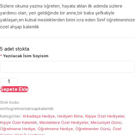
Sizlere okuma yazma öğreten, hayata atılan ilk adımda sizlere
yardımcı olan, yeri geldiğinde bir anne,bir baba şefkatiyle
yaklaşan,en kutsal mesleklerden birini icra eden Sınıf öğretmeninize
özel ahşap kalemlik
5 adet stokta
*
Yazılacak İsim Soyisim
Sınıf
Öğretmenine
Sepete Ekle
Özel
Stok kodu:
Kalemlik
sinifogretmeniahsapkalemlik
adet
Kategoriler:
Arkadaşa Hediye
,
Hediyen Kime
,
Kişiye Özel Hediyeler
,
Kişiye Özel Kalemlik
,
Mesleklere Özel Hediyeler
,
Mezuniyet Günü
,
Öğretmene Hediye
,
Öğretmene Hediye
,
Öğretmenler Günü
,
Özel