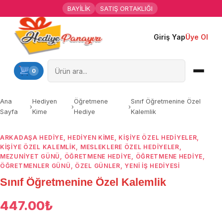
BAYİLİK
SATIŞ ORTAKLIĞI
Giriş Yap
Üye Ol
Ana Sayfa
Kişiye Özel Hediyeler
0
Hediyen Kime
Ana
Hediyen
Öğretmene
Sınıf Öğretmenine Özel
›
›
›
Sayfa
Kime
Hediye
Kalemlik
Mesleklere Özel Hediyeler
ARKADAŞA HEDIYE
,
HEDIYEN KIME
,
KIŞIYE ÖZEL HEDIYELER
,
Özel Günler
KIŞIYE ÖZEL KALEMLIK
,
MESLEKLERE ÖZEL HEDIYELER
,
MEZUNIYET GÜNÜ
,
ÖĞRETMENE HEDIYE
,
ÖĞRETMENE HEDIYE
,
Öğrenci Motivasyon Hediyeleri
ÖĞRETMENLER GÜNÜ
,
ÖZEL GÜNLER
,
YENI İŞ HEDIYESI
Sınıf Öğretmenine Özel Kalemlik
Yaka Rozeti
447.00
₺
Farklı Hediyeler