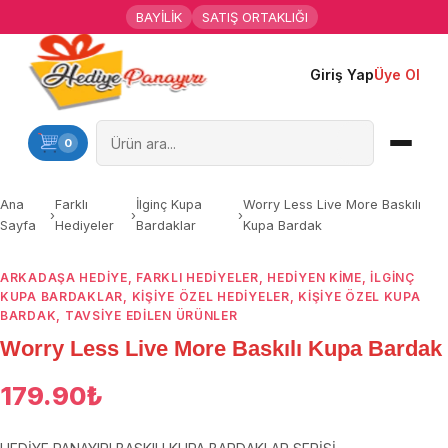
BAYİLİK
SATIŞ ORTAKLIĞI
Giriş Yap
Üye Ol
Ana Sayfa
Kişiye Özel Hediyeler
0
Hediyen Kime
Ana
Farklı
İlginç Kupa
Worry Less Live More Baskılı
›
›
›
Sayfa
Hediyeler
Bardaklar
Kupa Bardak
Mesleklere Özel Hediyeler
ARKADAŞA HEDIYE
,
FARKLI HEDIYELER
,
HEDIYEN KIME
,
İLGINÇ
Özel Günler
KUPA BARDAKLAR
,
KIŞIYE ÖZEL HEDIYELER
,
KIŞIYE ÖZEL KUPA
BARDAK
,
TAVSİYE EDİLEN ÜRÜNLER
Öğrenci Motivasyon Hediyeleri
Worry Less Live More Baskılı Kupa Bardak
Yaka Rozeti
179.90
₺
Farklı Hediyeler