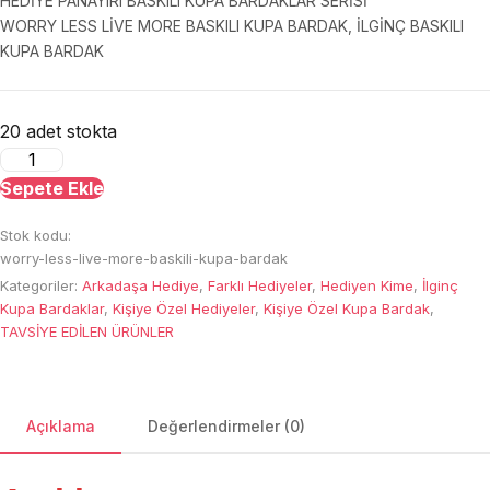
HEDİYE PANAYIRI BASKILI KUPA BARDAKLAR SERİSİ
WORRY LESS LİVE MORE BASKILI KUPA BARDAK, İLGİNÇ BASKILI
KUPA BARDAK
20 adet stokta
Worry
Less
Sepete Ekle
Live
Stok kodu:
More
worry-less-live-more-baskili-kupa-bardak
Baskılı
Kategoriler:
Arkadaşa Hediye
,
Farklı Hediyeler
,
Hediyen Kime
,
İlginç
Kupa
Kupa Bardaklar
,
Kişiye Özel Hediyeler
,
Kişiye Özel Kupa Bardak
,
Bardak
TAVSİYE EDİLEN ÜRÜNLER
adet
Açıklama
Değerlendirmeler (0)