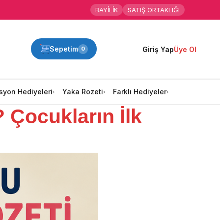
BAYİLİK
SATIŞ ORTAKLIĞI
Sepetim
Giriş Yap
Üye Ol
0
syon Hediyeleri
Yaka Rozeti
Farklı Hediyeler
 Çocukların İlk