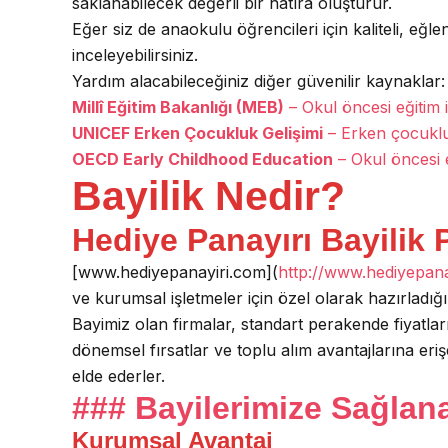
saklanabilecek değerli bir hatıra oluşturur.
Eğer siz de anaokulu öğrencileri için kaliteli, eğle
inceleyebilirsiniz.
Yardım alacabileceğiniz diğer güvenilir kaynaklar:
Millî Eğitim Bakanlığı (MEB)
– Okul öncesi eğitim i
UNICEF Erken Çocukluk Gelişimi
– Erken çocuklu
OECD Early Childhood Education
– Okul öncesi 
Bayilik Nedir?
Hediye Panayırı Bayilik P
[www.hediyepanayiri.com](
http://www.hediyepana
ve kurumsal işletmeler için özel olarak hazırladığ
Bayimiz olan firmalar, standart perakende fiyatları
dönemsel fırsatlar ve toplu alım avantajlarına eri
elde ederler.
### Bayilerimize Sağlan
Kurumsal Avantaj