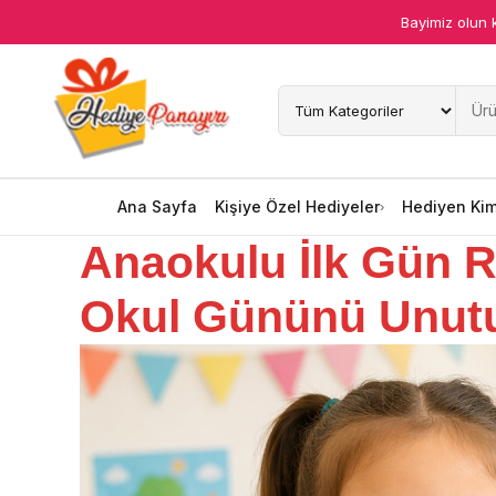
Bayimiz olun 
Ana Sayfa
Kişiye Özel Hediyeler
Hediyen Kime
Ana Sayfa
Kişiye Özel Hediyeler
Hediyen Ki
Anaokulu İlk Gün R
Mesleklere Özel Hediyeler
Okul Gününü Unutu
Özel Günler
Öğrenci Motivasyon Hediyeleri
Yaka Rozeti
Farklı Hediyeler