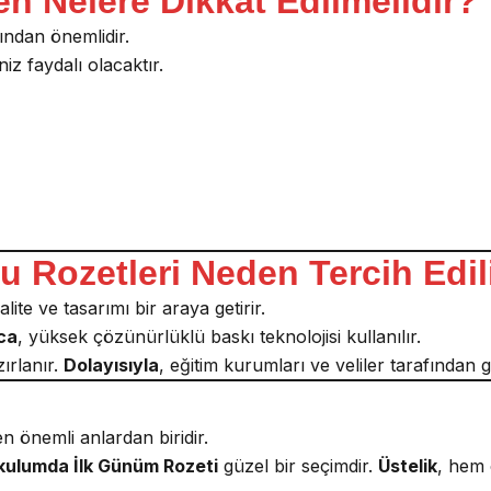
n Nelere Dikkat Edilmelidir?
ından önemlidir.
iz faydalı olacaktır.
u Rozetleri Neden Tercih Edil
te ve tasarımı bir araya getirir.
ca
, yüksek çözünürlüklü baskı teknolojisi kullanılır.
ırlanır.
Dolayısıyla
, eğitim kurumları ve veliler tarafından g
n önemli anlardan biridir.
ulumda İlk Günüm Rozeti
güzel bir seçimdir.
Üstelik
, hem 