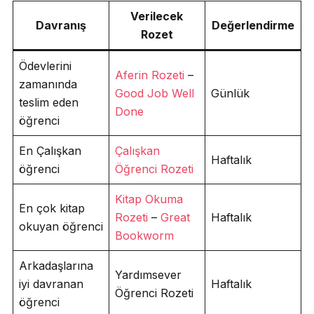
Verilecek
Davranış
Değerlendirme
Rozet
Ödevlerini
Aferin Rozeti
–
zamanında
Good Job Well
Günlük
teslim eden
Done
öğrenci
En Çalışkan
Çalışkan
Haftalık
öğrenci
Öğrenci Rozeti
Kitap Okuma
En çok kitap
Rozeti
–
Great
Haftalık
okuyan öğrenci
Bookworm
Arkadaşlarına
Yardımsever
iyi davranan
Haftalık
Öğrenci Rozeti
öğrenci