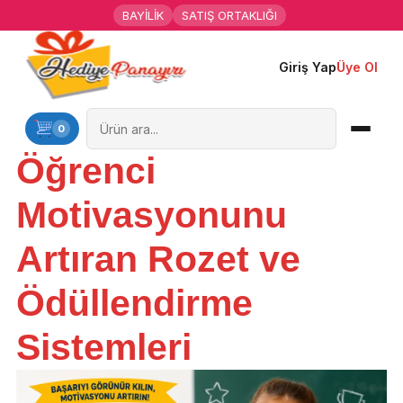
BAYİLİK
SATIŞ ORTAKLIĞI
Giriş Yap
Üye Ol
Ana Sayfa
Kişiye Özel Hediyeler
0
Öğrenci
Hediyen Kime
Motivasyonunu
Mesleklere Özel Hediyeler
Artıran Rozet ve
Özel Günler
Ödüllendirme
Öğrenci Motivasyon Hediyeleri
Sistemleri
Yaka Rozeti
Farklı Hediyeler