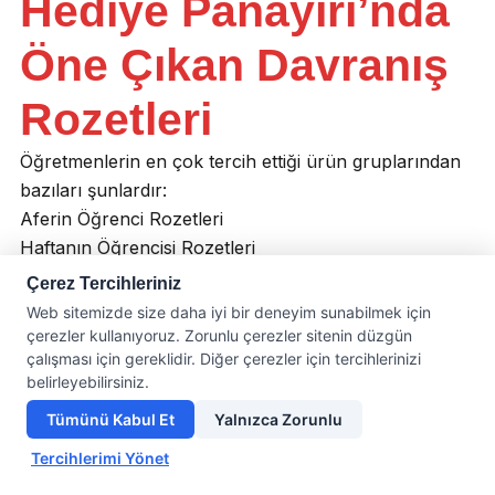
Hediye Panayırı’nda
Öne Çıkan Davranış
Rozetleri
Öğretmenlerin en çok tercih ettiği ürün gruplarından
bazıları şunlardır:
Aferin Öğrenci Rozetleri
Haftanın Öğrencisi Rozetleri
Kitap Kurdu Rozetleri
Çerez Tercihleriniz
Okuma Başarısı Rozetleri
Web sitemizde size daha iyi bir deneyim sunabilmek için
Davranış Rozeti Setleri
çerezler kullanıyoruz. Zorunlu çerezler sitenin düzgün
çalışması için gereklidir. Diğer çerezler için tercihlerinizi
Öğrenci Motivasyon Rozetleri
belirleyebilirsiniz.
👉 Tüm modelleri
Davranış Rozetleri
kategorisinde
inceleyebilirsiniz:
Tümünü Kabul Et
Yalnızca Zorunlu
https://www.hediyepanayiri.com/urun-kategori/rozet-
Tercihlerimi Yönet
ve-kokartlar/davranis-rozetleri