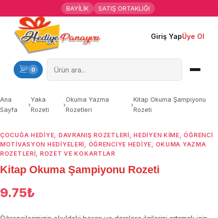
BAYİLİK
SATIŞ ORTAKLIĞI
Giriş Yap
Üye Ol
Ana Sayfa
Kişiye Özel Hediyeler
0
Hediyen Kime
Ana
Yaka
Okuma Yazma
Kitap Okuma Şampiyonu
›
›
›
Sayfa
Rozeti
Rozetleri
Rozeti
Mesleklere Özel Hediyeler
ÇOCUĞA HEDIYE
,
DAVRANIŞ ROZETLERI
,
HEDIYEN KIME
,
ÖĞRENCI
Özel Günler
MOTIVASYON HEDIYELERI
,
ÖĞRENCIYE HEDIYE
,
OKUMA YAZMA
ROZETLERI
,
ROZET VE KOKARTLAR
Öğrenci Motivasyon Hediyeleri
Kitap Okuma Şampiyonu Rozeti
Yaka Rozeti
9.75
₺
Farklı Hediyeler