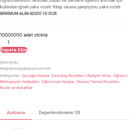
Öğrencilerimizin okuldaki başarı ve derslere ilgilerini artırmak için
kullanılan iğneli yaka rozeti. Kitap okuma şampiyonu yaka rozeti
MİNİMUM ALIM ADEDİ 10`DUR.
10000000 adet stokta
Kitap
Okuma
Sepete Ekle
Şampiyonu
Stok kodu:
Rozeti
kitapokumaşampiyonurozeti
adet
Kategoriler:
Çocuğa Hediye
,
Davranış Rozetleri
,
Hediyen Kime
,
Öğrenci
Motivasyon Hediyeleri
,
Öğrenciye Hediye
,
Okuma Yazma Rozetleri
,
Rozet ve Kokartlar
Açıklama
Değerlendirmeler (0)