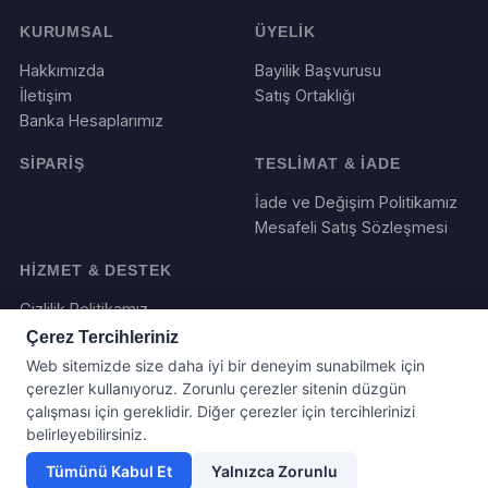
KURUMSAL
ÜYELİK
Hakkımızda
Bayilik Başvurusu
İletişim
Satış Ortaklığı
Banka Hesaplarımız
SİPARİŞ
TESLİMAT & İADE
İade ve Değişim Politikamız
Mesafeli Satış Sözleşmesi
HİZMET & DESTEK
Gizlilik Politikamız
Çerez Tercihleriniz
Web sitemizde size daha iyi bir deneyim sunabilmek için
çerezler kullanıyoruz. Zorunlu çerezler sitenin düzgün
çalışması için gereklidir. Diğer çerezler için tercihlerinizi
belirleyebilirsiniz.
Tümünü Kabul Et
Yalnızca Zorunlu
Yazılım ve Tasarım : Webboll. Tum haklari saklidir.